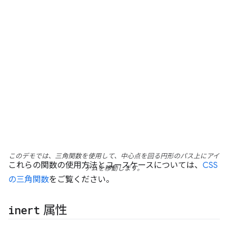
このデモでは、三角関数を使用して、中心点を回る円形のパス上にアイ
これらの関数の使用方法とユースケースについては、
CSS
テムを移動します。
の三角関数
をご覧ください。
inert
属性