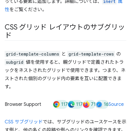
っている要素に追加します。詳細については、
inert
属
性
をご覧ください。
CSS グリッド レイアウトのサブグリッ
ド
grid-template-columns
と
grid-template-rows
の
subgrid
値を使用すると、親グリッドで定義されたトラ
ックをネストされたグリッドで使用できます。つまり、ネ
ストされた個別のグリッド内の要素を互いに配置できま
す。
117
117
71
16
Browser Support
Source
CSS サブグリッド
では、サブグリッドのユースケースを示
す例と、他の多くの投稿や例へのリンクを確認できます。