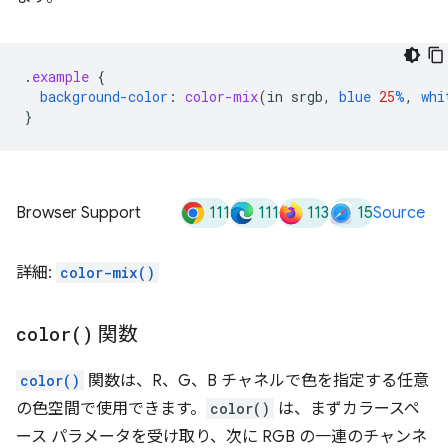
.
example
{
background-color
:
color-mix
(
in
srgb
,
blue
25
%
,
whi
}
111
111
113
15
Browser Support
Source
詳細:
color-mix()
color(
)
関数
color()
関数は、R、G、B チャネルで色を指定する任意
の色空間で使用できます。
color()
は、まずカラースペ
ース パラメータを受け取り、次に RGB の一連のチャンネ