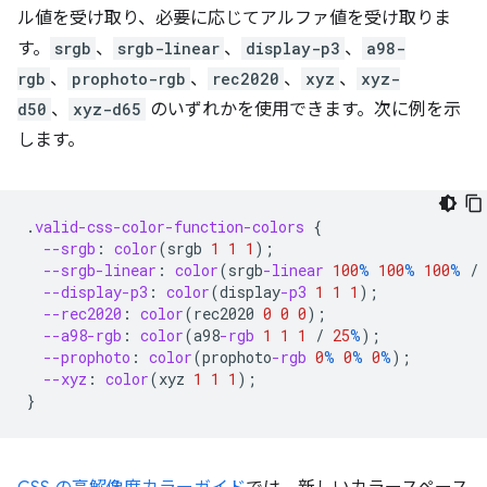
ル値を受け取り、必要に応じてアルファ値を受け取りま
す。
srgb
、
srgb-linear
、
display-p3
、
a98-
rgb
、
prophoto-rgb
、
rec2020
、
xyz
、
xyz-
d50
、
xyz-d65
のいずれかを使用できます。次に例を示
します。
.
valid-css-color-function-colors
{
--srgb
:
color
(
srgb
1
1
1
);
--srgb-linear
:
color
(
srgb
-linear
100
%
100
%
100
%
/
--display-p3
:
color
(
display
-p3
1
1
1
);
--rec2020
:
color
(
rec2020
0
0
0
);
--a98-rgb
:
color
(
a98
-rgb
1
1
1
/
25
%
);
--prophoto
:
color
(
prophoto
-rgb
0
%
0
%
0
%
);
--xyz
:
color
(
xyz
1
1
1
);
}