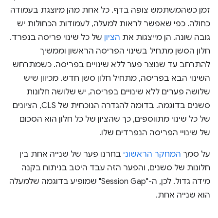
זמן כשהמשתמש צופה בדף. כל אחת מהן מיוצגת בעמודה
כחולה. כפי שאפשר לראות למעלה, לעמודות הכחולות יש
גובה שונה. הן מייצגות את
הציון
של כל שינוי פריסה בנפרד.
חלון הסשן מתחיל בשינוי הפריסה הראשון וממשיך
להתרחב עד שנוצר פער ללא שינויים בפריסה. כשמתרחש
השינוי הבא בפריסה, מתחיל חלון סשן חדש. מכיוון שיש
שלושה פערים ללא שינויים בפריסה, יש שלושה חלונות
סשנים בדוגמה. בדומה להגדרה הנוכחית של CLS, הציונים
של כל שינוי מתווספים, כך שהציון של כל חלון הוא הסכום
של שינויי הפריסה הנפרדים שלו.
על סמך
המחקר הראשוני
בחרנו פער של שנייה אחת בין
חלונות של סשנים, והפער הזה עבד היטב בניתוח בקנה
מידה גדול. לכן, ה-"Session Gap" שמופיע בדוגמה שלמעלה
הוא שנייה אחת.