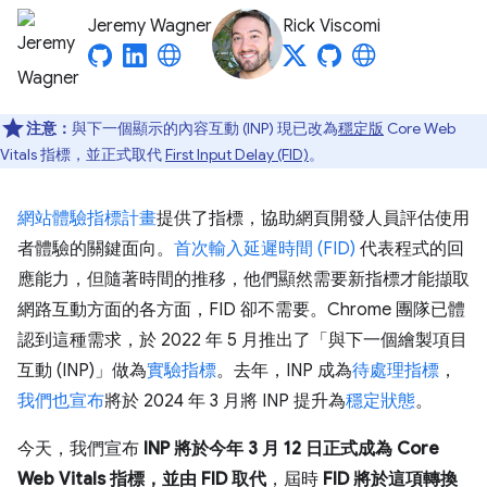
Jeremy Wagner
Rick Viscomi
注意：
與下一個顯示的內容互動 (INP) 現已改為
穩定版
Core Web
Vitals 指標，並正式取代
First Input Delay (FID)
。
網站體驗指標計畫
提供了指標，協助網頁開發人員評估使用
者體驗的關鍵面向。
首次輸入延遲時間 (FID)
代表程式的回
應能力，但隨著時間的推移，他們顯然需要新指標才能擷取
網路互動方面的各方面，FID 卻不需要。Chrome 團隊已體
認到這種需求，於 2022 年 5 月推出了「與下一個繪製項目
互動 (INP)」
做為
實驗指標
。去年，INP 成為
待處理指標
，
我們也宣布
將於 2024 年 3 月將 INP 提升為
穩定狀態
。
今天，我們宣布
INP 將於今年 3 月 12 日正式成為 Core
Web Vitals 指標，並由 FID 取代
，屆時
FID 將於這項轉換