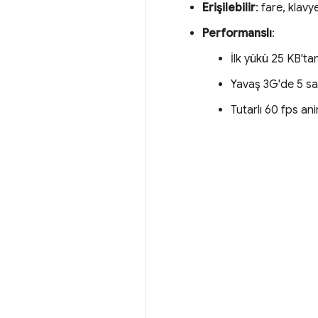
Erişilebilir
: fare, kla
Performanslı
:
İlk yükü 25 KB'ta
Yavaş 3G'de 5 sa
Tutarlı 60 fps a