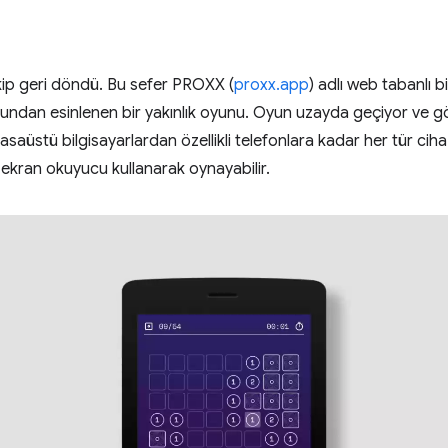
ekip geri döndü. Bu sefer PROXX (
proxx.app
) adlı web tabanlı b
dan esinlenen bir yakınlık oyunu. Oyun uzayda geçiyor ve göre
üstü bilgisayarlardan özellikli telefonlara kadar her tür cihazd
 ekran okuyucu kullanarak oynayabilir.