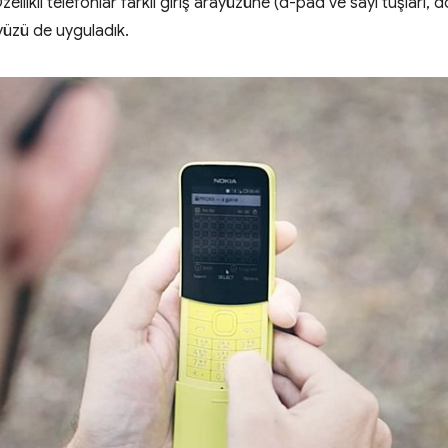
ellikli telefonlar farklı giriş arayüzüne (d-pad ve sayı tuşları
yüzü de uyguladık.