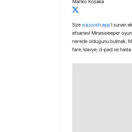
Mariko Kosaka
Size
squoosh.app
'i sunan 
efsanevi Minesweeper oyunun
nerede olduğunu bulmak. Masa
fare, klavye, d-pad ve hatta