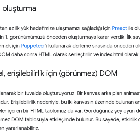
 oluşturma
tan az ilk yük hedefimize ulaşmamızı sağladığı için
Preact
ile ol
n 1. görünümümüzü önceden oluşturmaya karar verdik. İlk say
rmek için
Puppeteer
'ı kullanarak derleme sırasında önceden ol
 DOM daha sonra HTML olarak serileştirilir ve index.html olarak 
al
,
erişilebilirlik için (görünmez) DOM
lanarak bir tuvalde oluşturuyoruz. Bir kanvas arka plan animas
ur. Erişilebilirlik nedeniyle, bu iki kanvasın üzerinde bulunan
ğmeler içeren bir HTML tablomuz da var. Gördüğünüz şey oyun
mez DOM tablosuyla etkileşimde bulunur. Bu sayede, etkinlik dinl
 yararlanabiliriz.