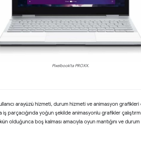
Pixelbook'ta PROXX.
ullanıcı arayüzü hizmeti, durum hizmeti ve animasyon grafikle
a iş parçacığında yoğun şekilde animasyonlu grafikler çalıştırma
mkün olduğunca boş kalması amacıyla oyun mantığını ve durum hi