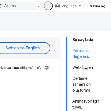
/
Oturum aç
Bu sayfada
Referans
değerimiz
Web İşçileri
size yardımcı oldu mu?
Derleme
zamanı ön
oluşturma
Animasyon için
tuval,