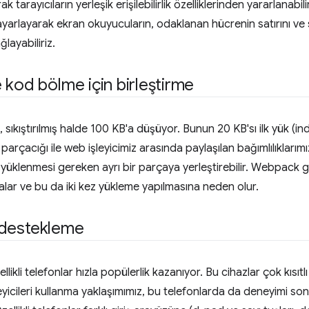
tarayıcıların yerleşik erişilebilirlik özelliklerinden yararlanabil
yarlayarak ekran okuyucuların, odaklanan hücrenin satırını v
ayabiliriz.
 kod bölme için birleştirme
kıştırılmış halde 100 KB'a düşüyor. Bunun 20 KB'sı ilk yük (inde
parçacığı ile web işleyicimiz arasında paylaşılan bağımlılıklarımı
ez yüklenmesi gereken ayrı bir parçaya yerleştirebilir. Webpack gi
yalar ve bu da iki kez yükleme yapılmasına neden olur.
ı destekleme
zellikli telefonlar hızla popülerlik kazanıyor. Bu cihazlar çok kısı
cileri kullanma yaklaşımımız, bu telefonlarda da deneyimi son