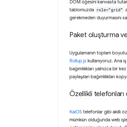
DOM öğesini kanvasta tutarak 
tablomuzda
role="grid"
a
gerekmeden duyurmasını sağl
Paket oluşturma ve
Uygulamanın toplam boyutu, sı
Rollup.js
kullanıyoruz. Ana iş 
bağımlılıkları yalnızca bir k
paylaşılan bağımlılıkları kop
Özellikli telefonlar
KaiOS
telefonlar gibi akıllı ö
mümkün olduğunda web işleyi