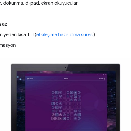
vye, dokunma, d-pad, ekran okuyucular
n az
niyeden kısa TTI (
etkileşime hazır olma süresi
)
nimasyon