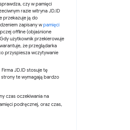
w sprawdza, czy w pamięci
rzeciwnym razie witryna JD.ID
e przekazuje ją do
edzeniem zapisany w
pamięci
czej offline (objaśnione
a. Gdy użytkownik przekierowuje
gwarantuje, że przeglądarka
 co przyspiesza wczytywanie
 Firma JD.ID stosuje tę
ż strony te wymagają bardzo
lny czas oczekiwania na
mięci podręcznej, oraz czas,