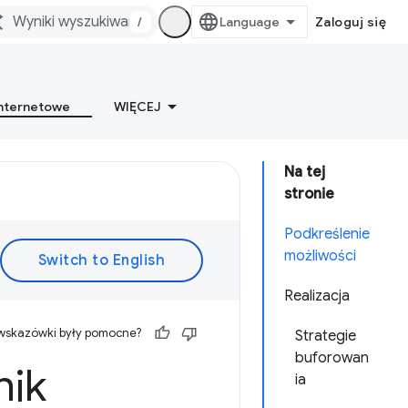
/
Zaloguj się
internetowe
WIĘCEJ
Na tej
stronie
Podkreślenie
możliwości
Realizacja
 wskazówki były pomocne?
Strategie
buforowan
nik
ia