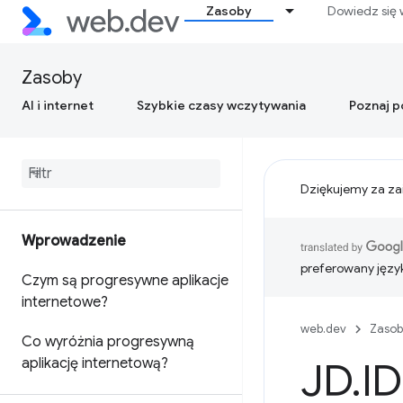
Zasoby
Dowiedz się 
Zasoby
AI i internet
Szybkie czasy wczytywania
Poznaj 
Dziękujemy za za
Wprowadzenie
preferowany języ
Czym są progresywne aplikacje
internetowe?
web.dev
Zasob
Co wyróżnia progresywną
aplikację internetową?
JD
.
ID