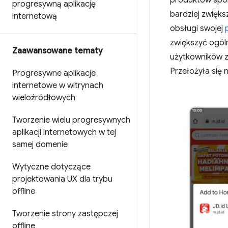
produktów spor
progresywną aplikację
bardziej zwięks
internetową
obsługi swojej
zwiększyć ogól
Zaawansowane tematy
użytkowników z
Przełożyła się 
Progresywne aplikacje
internetowe w witrynach
wieloźródłowych
Tworzenie wielu progresywnych
aplikacji internetowych w tej
samej domenie
Wytyczne dotyczące
projektowania UX dla trybu
offline
Tworzenie strony zastępczej
offline