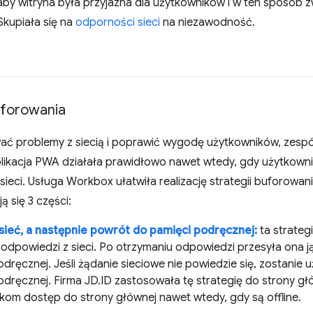
 aby witryna była przyjazna dla użytkowników i w ten sposób
Skupiała się na
odporności sieci
na niezawodność.
uforowania
ać problemy z siecią i poprawić wygodę użytkowników, zespó
likacja PWA działała prawidłowo nawet wtedy, gdy użytkownik 
sieci. Usługa Workbox ułatwiła realizację strategii buforowa
ą się 3 części:
sieć, a następnie powrót do pamięci podręcznej:
ta strateg
odpowiedzi z sieci. Po otrzymaniu odpowiedzi przesyła ona ją
dręcznej. Jeśli żądanie sieciowe nie powiedzie się, zostanie 
odręcznej. Firma JD.ID zastosowała tę strategię do strony g
kom dostęp do strony głównej nawet wtedy, gdy są offline.