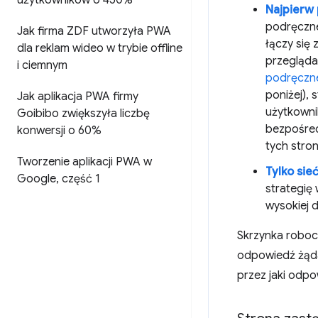
użytkowników o 450%
Najpierw 
podręcznej
Jak firma ZDF utworzyła PWA
łączy się 
dla reklam wideo w trybie offline
przegląda
i ciemnym
podręczn
poniżej), 
Jak aplikacja PWA firmy
użytkowni
Goibibo zwiększyła liczbę
bezpośred
konwersji o 60%
tych stro
Tworzenie aplikacji PWA w
Tylko sie
Google
,
część 1
strategię
wysokiej 
Skrzynka roboc
odpowiedź żąda
przez jaki odp