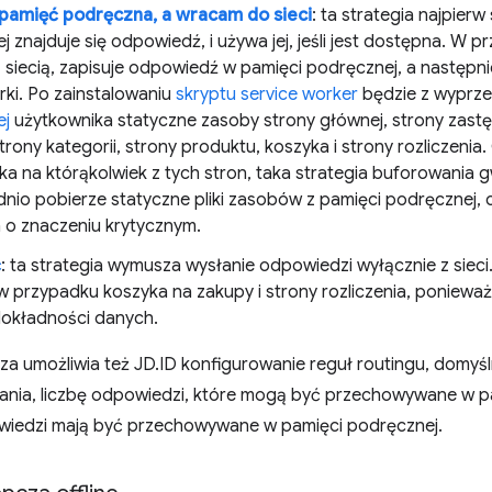
pamięć podręczna, a wracam do sieci
: ta strategia najpier
 znajduje się odpowiedź, i używa jej, jeśli jest dostępna. W p
z siecią, zapisuje odpowiedź w pamięci podręcznej, a następni
rki. Po zainstalowaniu
skryptu service worker
będzie z wyprz
ej
użytkownika statyczne zasoby strony głównej, strony zastęp
strony kategorii, strony produktu, koszyka i strony rozliczeni
ka na którąkolwiek z tych stron, taka strategia buforowania 
nio pobierze statyczne pliki zasobów z pamięci podręcznej,
n o znaczeniu krytycznym.
ć
: ta strategia wymusza wysłanie odpowiedzi wyłącznie z sieci.
 w przypadku koszyka na zakupy i strony rozliczenia, poniewa
dokładności danych.
za umożliwia też JD.ID konfigurowanie reguł routingu, domyś
nia, liczbę odpowiedzi, które mogą być przechowywane w pa
owiedzi mają być przechowywane w pamięci podręcznej.