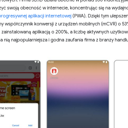
towych. Firma JD.ID działa obecnie w ponad 350 indonezyjsk
zyć swoją obecność w internecie, koncentrując się na wydajnośc
progresywnej aplikacji internetowej
(PWA). Dzięki tym ulepsze
ny współczynnik konwersji z urządzeń mobilnych (mCVR) o 5
 zainstalowaną aplikacją o 200%, a liczbę aktywnych użytkow
na nią najpopularniejsza i godna zaufania firma z branży handl