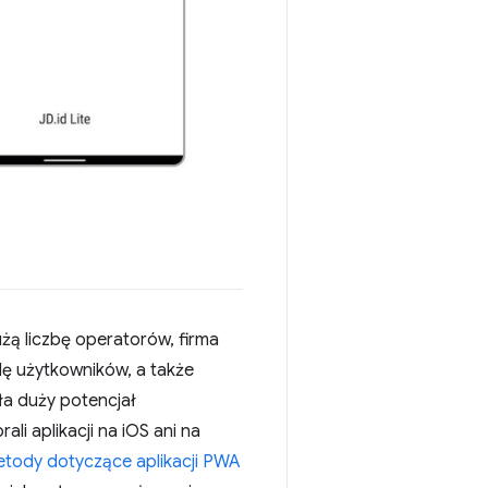
żą liczbę operatorów, firma
dę użytkowników, a także
ła duży potencjał
li aplikacji na iOS ani na
tody dotyczące aplikacji PWA