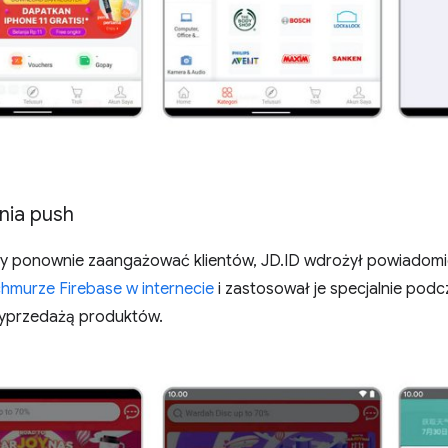
nia push
y ponownie zaangażować klientów, JD.ID wdrożył powiadom
chmurze Firebase w internecie
i zastosował je specjalnie po
wyprzedażą produktów.