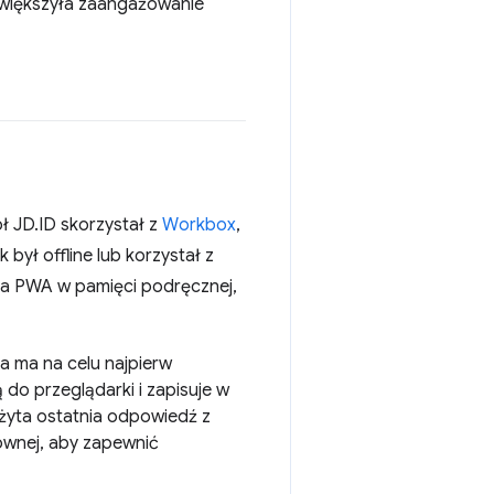
 zwiększyła zaangażowanie
ł JD.ID skorzystał z
Workbox
,
był offline lub korzystał z
nia PWA w pamięci podręcznej,
ia ma na celu najpierw
 do przeglądarki i zapisuje w
użyta ostatnia odpowiedź z
łównej, aby zapewnić