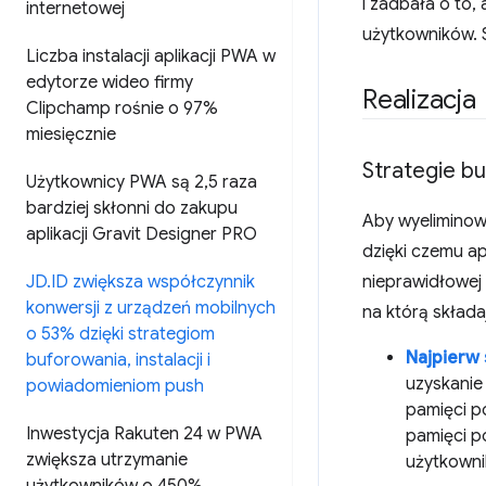
i zadbała o to,
internetowej
użytkowników. 
Liczba instalacji aplikacji PWA w
edytorze wideo firmy
Realizacja
Clipchamp rośnie o 97%
miesięcznie
Strategie b
Użytkownicy PWA są 2
,
5 raza
bardziej skłonni do zakupu
Aby wyeliminow
aplikacji Gravit Designer PRO
dzięki czemu ap
JD
.
ID zwiększa współczynnik
nieprawidłowej 
konwersji z urządzeń mobilnych
na którą składaj
o 53% dzięki strategiom
Najpierw 
buforowania
,
instalacji i
uzyskanie 
powiadomieniom push
pamięci po
Inwestycja Rakuten 24 w PWA
pamięci p
zwiększa utrzymanie
użytkowni