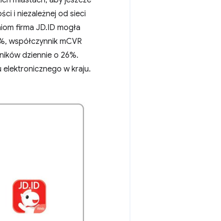
ich miastach, aby jeszcze
i i niezależnej od sieci
niom firma JD.ID mogła
3%, współczynnik mCVR
ników dziennie o 26%.
u elektronicznego w kraju.