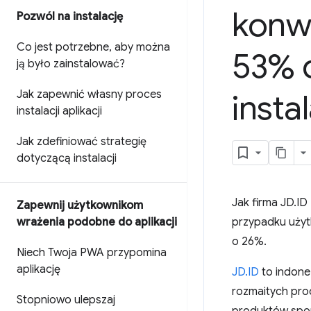
konwe
Pozwól na instalację
Co jest potrzebne
,
aby można
53% d
ją było zainstalować?
Jak zapewnić własny proces
insta
instalacji aplikacji
Jak zdefiniować strategię
dotyczącą instalacji
Jak firma JD.I
Zapewnij użytkownikom
wrażenia podobne do aplikacji
przypadku użyt
o 26%.
Niech Twoja PWA przypomina
aplikację
JD.ID
to indonez
rozmaitych pro
Stopniowo ulepszaj