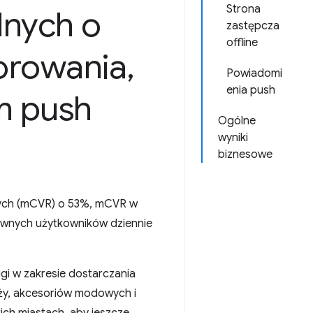
Strona
lnych o
zastępcza
offline
forowania
,
Powiadomi
enia push
om push
Ogólne
wyniki
biznesowe
lnych (mCVR) o 53%, mCVR w
tywnych użytkowników dziennie
gi w zakresie dostarczania
ży, akcesoriów modowych i