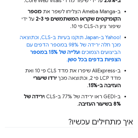
ב-2.6%
על ידי שיפור מדדי Core Web Vitals.
ב-Ameba Manga הצליחו לשפר את
מספר
הקומיקסים שקראו המשתמשים פי 2-3
על ידי
שיפור ציון ה-CLS פי 10.
Yahoo!‎ ב-Japan תוקנו בעיות ב-CLS, וכתוצאה
מכך חלה ירידה של 98% במספר הדפים עם
הביצועים הנמוכים ו
עלייה של 15% במספר
הצפיות בדפים בכל סשן
.
ב-AliExpress שיפרו את מדד CLS פי 10 ואת
מדד LCP פי 2, וכתוצאה מכך
ירדו שיעורי
העזיבה ב-15%
.
ב-GEDI ראו ירידה של 77% ב-CLS ו
ירידה של
8% בשיעור העזיבה
.
איך מתחילים עכשיו?