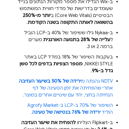
ב-Wix הגדילו את מספר מקורות הנתונים בנייד
שעומדים בדרישות של מדדי חוויית המשתמש
הבסיסיים (Core Web Vitals) ב
יותר מ-250%
בהשוואה לאותה התקופה בשנה הקודמת
.
ב-Nykaa גילו ששיפור של 40% ב-LCP הוביל
ל
עלייה של 28% בתנועה האורגנית
מערים
ברמה 2 או 3.
בעקבות השיפור של 18% במדד LCP באתר
NIKKEI STYLE,
מספר הצפיות בדפים לכל סשן
גדל ב-9%
.
NDTV נהנתה מ
ירידה של 50% בשיעור העזיבה
אחרי שהפחיתה את זמן הטעינה של דף
הנחיתה בחצי, יחד עם שינויים אחרים במוצר.
השיפור של 70% ב-LCP ב-Agrofy Market
הוליד
ירידה של 76% בנטישה של טעינה
.
ב-Flipkart הצליחו
להפחית את שיעור העזיבה