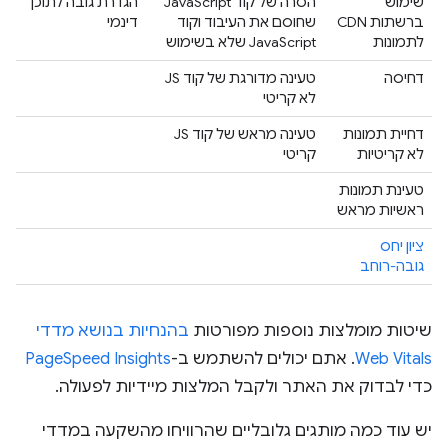
שימוש
הסרה של קוד JavaScript
הגדרת גובה לתוכן
ברשתות CDN
שחוסם את העיבוד וקוד
דינמי
לתמונות
JavaScript שלא בשימוש
דחיסה
טעינה מדורגת של קוד JS
לא קריטי
דחיית תמונות
טעינה מראש של קוד JS
לא קריטיות
קריטי
טעינת תמונות
ראשיות מראש
ציון יחס
גובה-רוחב
שיטות מומלצות נוספות מפורטות
בהנחיות בנושא מדדי
Web Vitals
. אתם יכולים להשתמש ב-
PageSpeed Insights
כדי לבדוק את האתר ולקבל המלצות מיידיות לפעולה.
יש עוד כמה מותגים גלובליים שהרוויחו מהשקעה במדדי