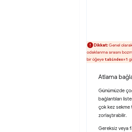
Dikkat:
Genel olarak
odaklanma sırasını bozmak,
bir öğeye
gi
tabindex=1
Atlama bağla
Günümüzde çoğu
bağlantıları lis
çok kez sekme 
zorlaştırabilir.
Gereksiz veya f