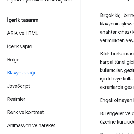
Dijital erişilebilirlik nasıl ölçülür?
Birçok kişi, bir
İçerik tasarımı
klavyenin işlevse
anahtar cihaz) k
ARIA ve HTML
verimlilikten ve
İçerik yapısı
Bilek burkulması 
Belge
karpal tünel gibi
kullanıcılar, ge
Klavye odağı
için klavye kull
Java
Script
ekranlarda gezin
Resimler
Engeli olmayan b
Renk ve kontrast
Bu engeller ve d
üzerine kuruludu
Animasyon ve hareket