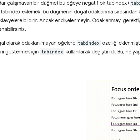
ar çalışmayan bir düğme) bu öğeye negatif bir tabindex (
tab
f tabindex eklemek, bu düğmenin doğal odaklanma sırasından ka
e klavyelere bildirir. Ancak endişelenmeyin. Odaklanmayı gerekt
anabilirsiniz.
ğal olarak odaklanılmayan öğelere
tabindex
özelliği eklenmişt
ini göstermek için
tabindex
kullanılarak değiştirildi. Bu, ne 