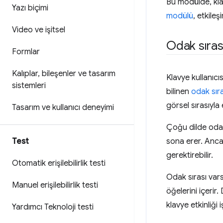
Bu modülde, kla
Yazı biçimi
modülü
, etkileş
Video ve işitsel
Odak sıras
Formlar
Kalıplar
,
bileşenler ve tasarım
Klavye kullanıcı
sistemleri
bilinen
odak sıra
görsel sırasıyla 
Tasarım ve kullanıcı deneyimi
Çoğu dilde odak 
Test
sona erer. Ancak
gerektirebilir.
Otomatik erişilebilirlik testi
Odak sırası vars
Manuel erişilebilirlik testi
öğelerini içerir
klavye etkinliği 
Yardımcı Teknoloji testi