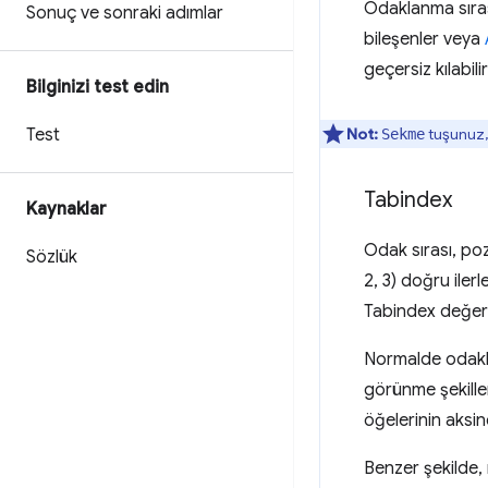
Odaklanma sıras
Sonuç ve sonraki adımlar
bileşenler veya
geçersiz kılabilir
Bilginizi test edin
Test
Not:
tuşunuz,
Sekme
Tabindex
Kaynaklar
Odak sırası, poz
Sözlük
2, 3) doğru iler
Tabindex değeri
Normalde odakla
görünme şekille
öğelerinin aksin
Benzer şekilde, 