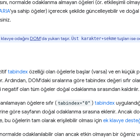
ını, normalde odaklanma almayan öğeleri (ör. etkileşimli olma
ARIA
'ya sahip öğeler) içerecek şekilde güncelleyebilir ve doğ
siniz.
 klavye odağını
DOM
'da yukarı taşır.
+
tuşları ise 
Üst karakter
sekme
itif
tabindex
özelliği olan öğelerle başlar (varsa) ve en küçük p
ler. Ardından, DOM'daki sıralarına göre tabindex değeri sıfır o
 negatif olan tüm öğeler doğal odaklanma sırasından kaldırılır.
nılamayan öğelere sıfır (
tabindex="0"
)
tabindex
uygulandığ
rine göre sayfanın doğal odaklanma sırasına eklenir. Ancak do
e, bu öğelerin tam olarak erişilebilir olması için
ek klavye deste
normalde odaklanılabilir olan ancak etkin olmayan bir öğeniz vars