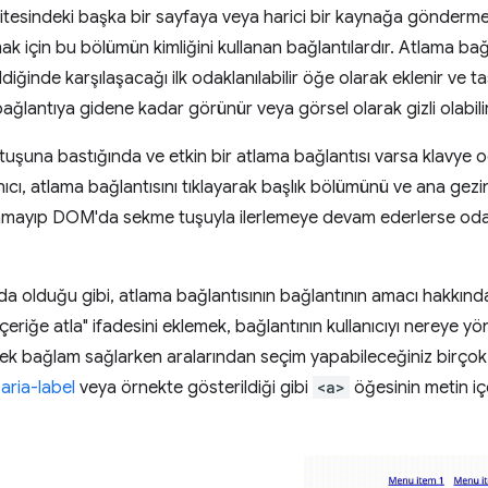
sitesindeki başka bir sayfaya veya harici bir kaynağa göndermek
 için bu bölümün kimliğini kullanan bağlantılardır. Atlama bağlan
diğinde karşılaşacağı ilk odaklanılabilir öğe olarak eklenir ve ta
ğlantıya gidene kadar görünür veya görsel olarak gizli olabilir
 tuşuna bastığında ve etkin bir atlama bağlantısı varsa klavye 
anıcı, atlama bağlantısını tıklayarak başlık bölümünü ve ana gezi
klamayıp DOM'da sekme tuşuyla ilerlemeye devam ederlerse odakl
da olduğu gibi, atlama bağlantısının bağlantının amacı hakkında
çeriğe atla" ifadesini eklemek, bağlantının kullanıcıyı nereye yönl
a ek bağlam sağlarken aralarından seçim yapabileceğiniz birçok
,
aria-label
veya örnekte gösterildiği gibi
<a>
öğesinin metin iç