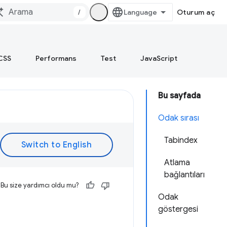
/
Oturum aç
CSS
Performans
Test
JavaScript
Bu sayfada
Odak sırası
Tabindex
Atlama
bağlantıları
Bu size yardımcı oldu mu?
Odak
göstergesi