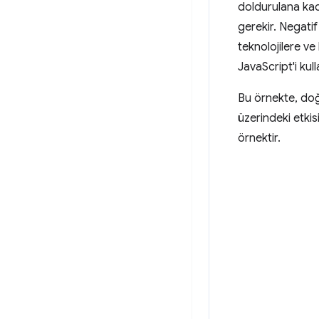
doldurulana kad
gerekir. Negati
teknolojilere v
JavaScript'i kull
Bu örnekte, do
üzerindeki etkis
örnektir.