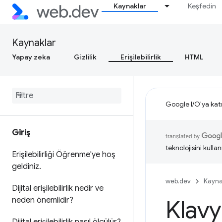
Kaynaklar
Keşfedin
Kaynaklar
Yapay zeka
Gizlilik
Erişilebilirlik
HTML
Google I/O'ya katı
Giriş
teknolojisini kullan
Erişilebilirliği Öğrenme'ye hoş
geldiniz
.
web.dev
Kayna
Dijital erişilebilirlik nedir ve
neden önemlidir?
Klavy