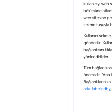
kullanıcıyı web 
bölümüne atlamak
web sitesine gel
sekme tuşuyla ba
Kullanıcı sekme
gönderilir. Kull
bağlantısını tı
yönlendirilirler.
Tüm bağlantılar
önemlidir. "Ana i
Bağlantılarınız
aria-labelledby