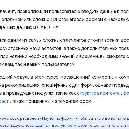
лемент, позволяющий пользователю вводить данные в пол
нопольной или сложной многошаговой формой с нескольки
денных данных и CAPTCHA.
ся одним из самых сложных элементов с точки зрения дос
ассмотренных нами аспектов, а также дополнительных пра
 при наличии необходимых знаний и времени, вы сможете 
к вам, так и вашим пользователям.
дний модуль в этом курсе, посвященный конкретным комп
на рекомендациях, специфичных для форм, однако преды
 в предыдущих модулях, такие как
структура контента
,
фо
раст
, также применимы к элементам форм.
комьтесь с разделом
«Изучение форм»
, чтобы узнать о дополнител
 есть модуль,
посвященный доступности форм
, с дополнительным 