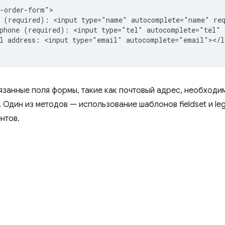
-order-form">

 (required): <input type="name" autocomplete="name" req
phone (required): <input type="tel" autocomplete="tel" r
l address: <input type="email" autocomplete="email"></la
вязанные поля формы, такие как почтовый адрес, необходи
 Один из методов — использование шаблонов fieldset и le
нтов.