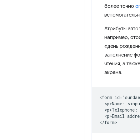
более точно
о
вспомогательны
Атрибуты авто
например, ото
«день рождени
заполнение фо
чтения, а такж
экрана.
<form id="sundae
  <p>Name: <inpu
  <p>Telephone: 
  <p>Email addre