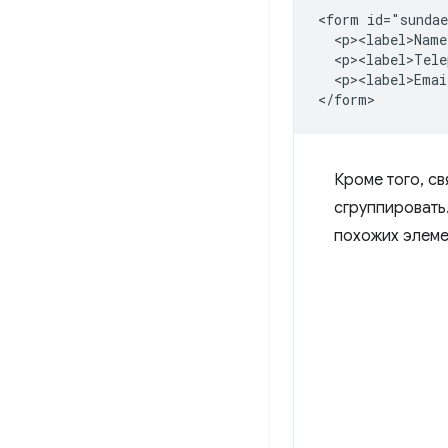
<form id="sundae
  <p><label>Name
  <p><label>Tele
  <p><label>Emai
Кроме того, с
сгруппировать.
похожих элеме