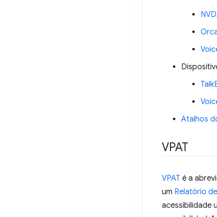
NVD
Orc
Voic
Dispositi
Talk
Voic
Atalhos do
VPAT
VPAT
é a abrev
um
Relatório d
acessibilidade 