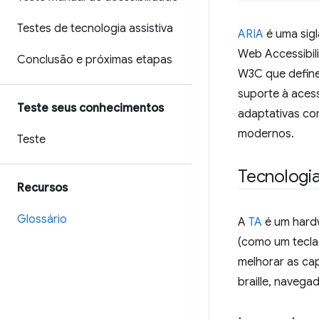
Testes de tecnologia assistiva
ARIA
é uma sig
Web Accessibili
Conclusão e próximas etapas
W3C que define
suporte à aces
Teste seus conhecimentos
adaptativas co
modernos.
Teste
Tecnologia
Recursos
Glossário
A
TA
é um hardw
(como um teclad
melhorar as cap
braille, navega