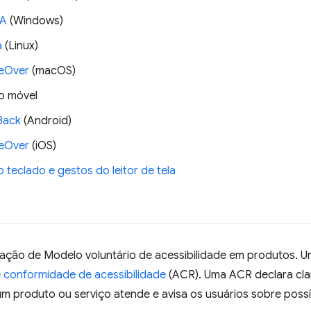
A
(Windows)
a
(Linux)
eOver
(macOS)
vo móvel
Back
(Android)
eOver
(iOS)
 teclado e gestos do leitor de tela
iação de Modelo voluntário de acessibilidade em produtos. U
e conformidade de acessibilidade
(ACR). Uma ACR declara cla
um produto ou serviço atende e avisa os usuários sobre poss