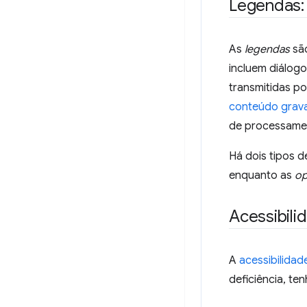
Legendas: 
As
legendas
são
incluem diálogo
transmitidas po
conteúdo grav
de processament
Há dois tipos 
enquanto as
op
Acessibilid
A
acessibilidade
deficiência, te