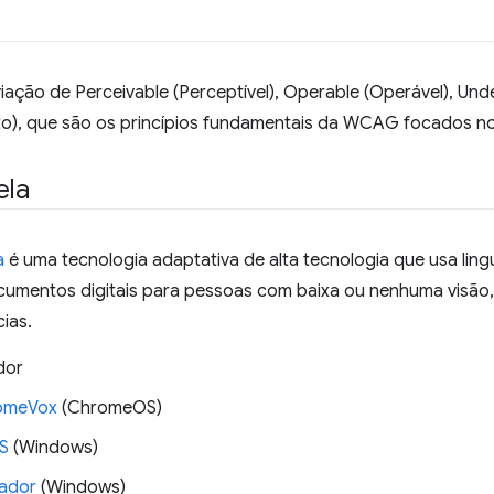
iação de Perceivable (Perceptível), Operable (Operável), Un
o), que são os princípios fundamentais da WCAG focados n
ela
a
é uma tecnologia adaptativa de alta tecnologia que usa lingu
umentos digitais para pessoas com baixa ou nenhuma visão,
cias.
dor
omeVox
(ChromeOS)
S
(Windows)
ador
(Windows)