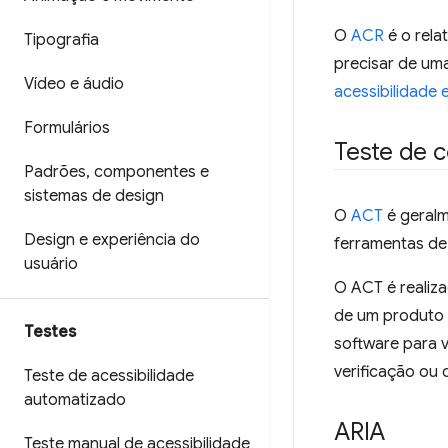
O
ACR
é o rela
Tipografia
precisar de um
Vídeo e áudio
acessibilidade
Formulários
Teste de c
Padrões
,
componentes e
sistemas de design
O
ACT
é geralm
Design e experiência do
ferramentas de 
usuário
O ACT é realiza
de um produto d
Testes
software para 
verificação ou 
Teste de acessibilidade
automatizado
ARIA
Teste manual de acessibilidade