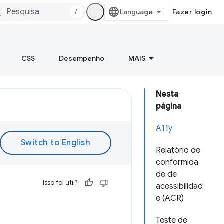
/
Fazer login
CSS
Desempenho
MAIS
Nesta
página
A11y
Relatório de
conformida
de de
Isso foi útil?
acessibilidad
e (ACR)
Teste de