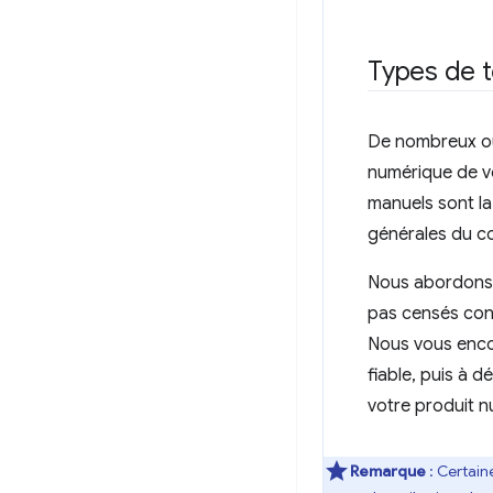
Types de 
De nombreux out
numérique de vo
manuels sont la 
générales du c
Nous abordons c
pas censés cons
Nous vous enc
fiable, puis à 
votre produit n
Remarque
: Certain