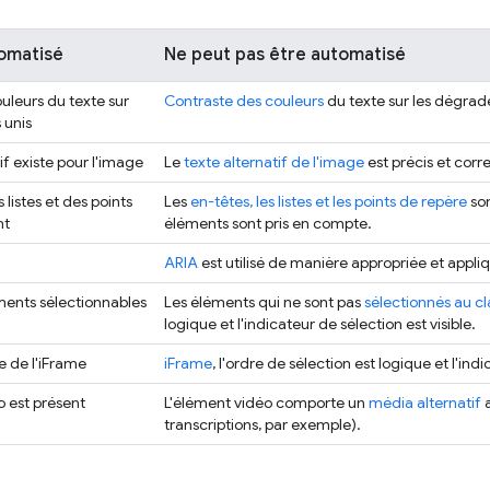
tomatisé
Ne peut pas être automatisé
uleurs du texte sur
Contraste des couleurs
du texte sur les dégrad
 unis
if existe pour l'image
Le
texte alternatif de l'image
est précis et cor
 listes et des points
Les
en-têtes, les listes et les points de repère
son
nt
éléments sont pris en compte.
ARIA
est utilisé de manière appropriée et appli
éments sélectionnables
Les éléments qui ne sont pas
sélectionnés au cl
logique et l'indicateur de sélection est visible.
e de l'iFrame
iFrame
, l'ordre de sélection est logique et l'ind
 est présent
L'élément vidéo comporte un
média alternatif
a
transcriptions, par exemple).