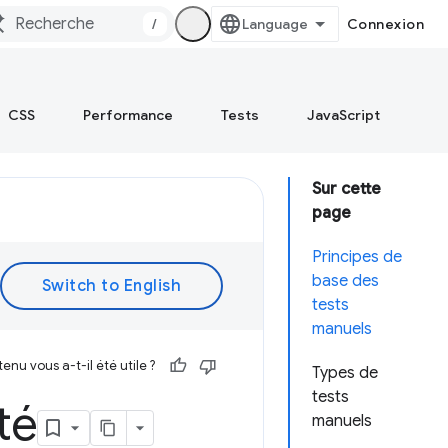
/
Connexion
CSS
Performance
Tests
JavaScript
Sur cette
page
Principes de
base des
tests
manuels
enu vous a-t-il été utile ?
Types de
tests
té
manuels