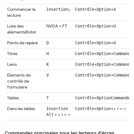
Commencer la
+
+
Insertion
↓
Contrôle
Option
A
lecture
Liste des
NVDA +
+
+
F7
Contrôle
Option
U
éléments/Rotor
Points de repère
+
+
D
Contrôle
Option
U
Titres
+
+
H
Contrôle
Option
Commande
Liens
+
+
K
Contrôle
Option
Commande
Éléments de
+
+
V
Contrôle
Option
Commande
contrôle de
formulaire
Tables
+
+
T
Contrôle
Option
Commande
Dans les tables
+
+
Insertion
Contrôle
Option
↓
↑
←
→
+
Alt
↓
↑
←
→
Commandes principales pour les lecteurs d'écran