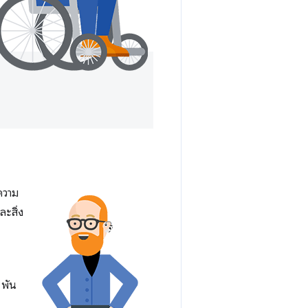
ความ
ะสิ่ง
 พัน