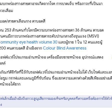
ามบกพร่องทางสายตาอาจเกิดจากโรค การบาดเจ็บ หรือภาวะที่เป็นมา
าวะเสื่อม
าบอด/สายตาเลือนราง ตาบอดสี
ู้คน 253 ล้านคนทั่วโลกมีความบกพร่องทางสายตา 36 ล้านคน ตาบอด
้านคนมีภาวะบกพร่องทางสายตาระดับปานกลางถึงรุนแรง (MSVI)
ommunity eye health volume 30
และผู้ชาย 1 ใน 12 คนและผู้
200 คนตาบอดสี อ้างอิงจาก
Colour Blind Awareness
ซอฟต์แวร์โปรแกรมอ่านหน้าจอ เครื่องมือขยายหน้าจอ อุปกรณ์แสดง
ลล์
ตภัณฑ์ดิจิทัลที่ใช้กับซอฟต์แวร์โปรแกรมอ่านหน้าจอไม่ได้ เว็บไซต์และแอปบ
พื่อซูม กราฟและแผนภูมิที่ซับซ้อน ซึ่งแยกความแตกต่างด้วยสีเพียงอย่างเ
หน้าจอได้ยาก
มพ์เล็กเมื่ออ้างอิงถึงภาวะสูญเสียการมองเห็นหรือบุคคลที่ตาบอดซึ่งต้องการใช้ตัวพิ
อง