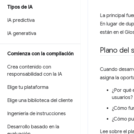
Tipos de IA
La principal fu
IA predictiva
En lugar de dup
están en el Glo
IA generativa
Plano del 
Comienza con la compilación
Crea contenido con
Cuando desarro
responsabilidad con la IA
asigna la oport
Elige tu plataforma
¿Por qué 
usuarios?
Elige una biblioteca del cliente
¿Cómo fun
Ingeniería de instrucciones
¿Cómo pue
Desarrollo basado en la
Lee sobre el pl