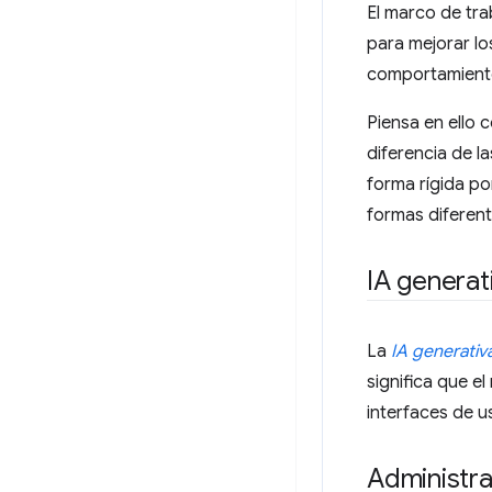
El marco de tr
para mejorar lo
comportamiento 
Piensa en ello
diferencia de l
forma rígida po
formas diferent
IA generat
La
IA generativ
significa que e
interfaces de u
Administr