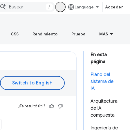
/
Acceder
CSS
Rendimiento
Prueba
MÁS
En esta
página
Plano del
sistema de
IA
Arquitectura
¿Te resultó útil?
de IA
compuesta
Ingeniería de