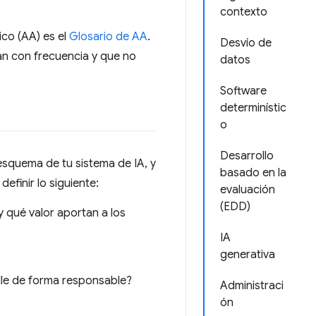
contexto
co (AA) es el
Glosario de AA
.
Desvío de
tan con frecuencia y que no
datos
Software
determinístic
o
Desarrollo
esquema de tu sistema de IA, y
basado en la
efinir lo siguiente:
evaluación
(EDD)
 qué valor aportan a los
IA
generativa
lle de forma responsable?
Administraci
ón