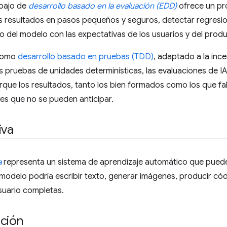
abajo de
desarrollo basado en la evaluación (EDD)
ofrece un pro
s resultados en pasos pequeños y seguros, detectar regresion
del modelo con las expectativas de los usuarios y del produc
 como
desarrollo basado en pruebas (TDD)
, adaptado a la ince
as pruebas de unidades determinísticas, las evaluaciones de I
rque los resultados, tanto los bien formados como los que f
es que no se pueden anticipar.
iva
a
representa un sistema de aprendizaje automático que puede
l modelo podría escribir texto, generar imágenes, producir cód
suario completas.
ación