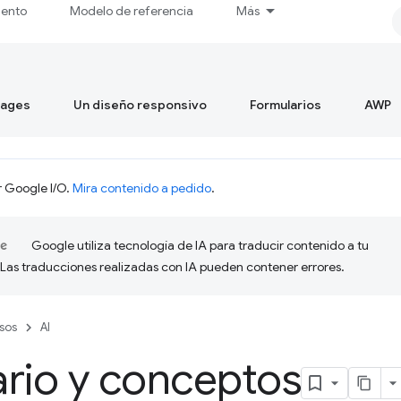
iento
Modelo de referencia
Más
mages
Un diseño responsivo
Formularios
AWP
r Google I/O.
Mira contenido a pedido
.
Google utiliza tecnología de IA para traducir contenido a tu
 Las traducciones realizadas con IA pueden contener errores.
sos
AI
rio y conceptos