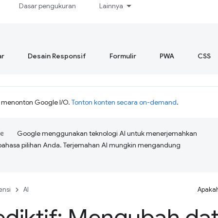
Dasar pengukuran
Lainnya
r
Desain Responsif
Formulir
PWA
CSS
h menonton Google I/O.
Tonton konten secara on-demand
.
Google menggunakan teknologi AI untuk menerjemahkan
bahasa pilihan Anda. Terjemahan AI mungkin mengandung
ensi
AI
Apakah