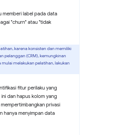
u memberi label pada data
gai "churn" atau "tidak
atihan, karena konsisten dan memiliki
ngan pelanggan (CRM), kemungkinan
a mulai melakukan pelatihan, lakukan
fikasi fitur perilaku yang
a ini dan hapus kolom yang
k mempertimbangkan privasi
 dan hanya menyimpan data