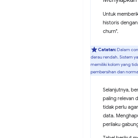
Untuk memberik
historis dengan
churn".
Catatan:
Dalam cont
derau rendah. Sistem y
memiliki kolom yang tid
pembersihan dan normal
Selanjutnya, be
paling relevan 
tidak perlu ag
data. Menghapus
perilaku gabun