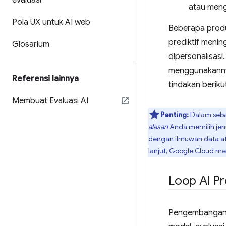
evaluasi
atau meng
Pola UX untuk AI web
Beberapa produk
prediktif meni
Glosarium
dipersonalisasi
menggunakanny
Referensi lainnya
tindakan beriku
Membuat Evaluasi AI
Penting:
Dalam seba
alasan
Anda memilih jeni
dengan ilmuwan data at
lanjut, Google Cloud 
Loop AI Pr
Pengembangan si