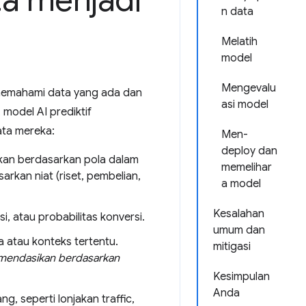
ta menjadi
n data
Melatih
model
Mengevalu
a memahami data yang ada dan
asi model
 model AI prediktif
ta mereka:
Men-
deploy dan
ukan berdasarkan pola dalam
memelihar
arkan niat (riset, pembelian,
a model
Kesalahan
i, atau probabilitas konversi.
umum dan
 atau konteks tertentu.
mitigasi
komendasikan berdasarkan
Kesimpulan
Anda
, seperti lonjakan traffic,