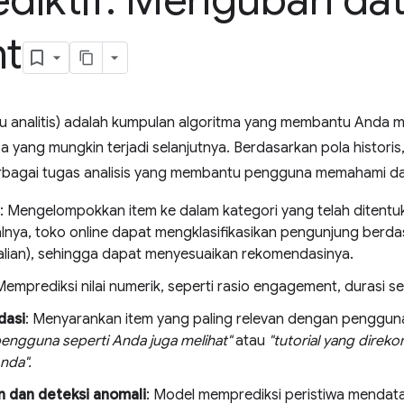
ediktif: Mengubah da
ht
atau analitis) adalah kumpulan algoritma yang membantu And
 yang mungkin terjadi selanjutnya. Berdasarkan pola historis,
rbagai tugas analisis yang membantu pengguna memahami da
: Mengelompokkan item ke dalam kategori yang telah ditent
lnya, toko online dapat mengklasifikasikan pengunjung berdas
ian), sehingga dapat menyesuaikan rekomendasinya.
Memprediksi nilai numerik, seperti rasio engagement, durasi ses
dasi
: Menyarankan item yang paling relevan dengan pengguna
pengguna seperti Anda juga melihat"
atau
"tutorial yang dire
nda".
 dan deteksi anomali
: Model memprediksi peristiwa mendatang