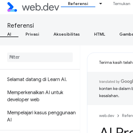
Referensi
Temukan
Referensi
AI
Privasi
Aksesibilitas
HTML
Gamba
Terima kasih tela
Selamat datang di Learn AI
.
konten ke dalam 
Memperkenalkan AI untuk
kesalahan.
developer web
Mempelajari kasus penggunaan
web.dev
Refer
AI