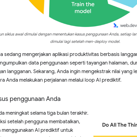
n siklus awal dimulai dengan menentukan kasus penggunaan Anda, setiap lang
dimulai lagi setelah men-deploy model.
 sedang mengerjakan aplikasi produktivitas berbasis langga
gumpulkan data penggunaan seperti tayangan halaman, duras
n langganan. Sekarang, Anda ingin mengekstrak nilai yang lebi
ara Anda melakukan perjalanan melalui loop AI prediktif.
asus penggunaan Anda
a meningkat selama tiga bulan terakhir.
ksi setelah pengguna membatalkan,
 menggunakan AI prediktif untuk