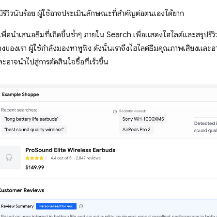
ีรีวิวนับร้อย ผู้ใช้อาจประเมินลักษณะที่สำคัญต่อตนเองได้ยาก
เพื่อนำเสนอธีมที่เกิดขึ้นซ้ำๆ ภายใน Search เพื่อแสดงไฮไลต์และสรุปรี
างของเรา ผู้ใช้กำลังมองหาหูฟัง ดังนั้นเราจึงไฮไลต์ธีมคุณภาพเสียงและอา
จนำไปสู่การตัดสินใจซื้อที่เร็วขึ้น