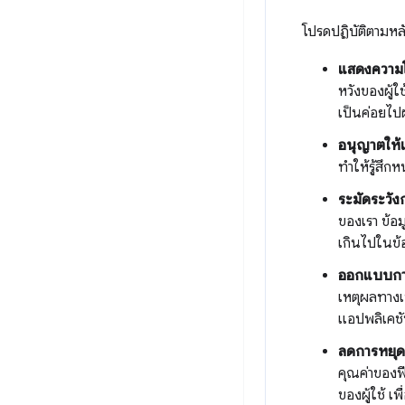
โปรดปฏิบัติตามหลั
แสดงความโป
หวังของผู้ใ
เป็นค่อยไปผ
อนุญาตให้เล
ทำให้รู้สึก
ระมัดระวัง
ของเรา ข้อ
เกินไปในข้
ออกแบบการ
เหตุผลทางเท
แอปพลิเคชั
ลดการหยุดช
คุณค่าของฟี
ของผู้ใช้ เ