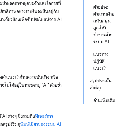
่งจะช่วยลดการหยุดชะงักและโอกาสที่
ตัวอย่าง:
ทธิภาพอย่างราบรื่นจะขึ้นอยู่กับ
ตัวแทนฝ่าย
ามาเกี่ยวข้องเพื่อรับประโยชน์จาก AI
สนับสนุน
ลูกค้าที่
ทำงานด้วย
ระบบ AI
แนวทาง
ปฏิบัติ
แนะนำ
นถึงคำแนะนำด้านความบันเทิง หรือ
สรุปประเด็น
าจไม่ได้อยู่ในหมวดหมู่ "AI" ด้วยซ้ำ
สำคัญ
อ่านเพิ่มเติม
AI ต่างๆ ซึ่งรวมถึง
ฟีเจอร์การ
ลสรุปรีวิว ดู
พิมพ์เขียวของระบบ AI