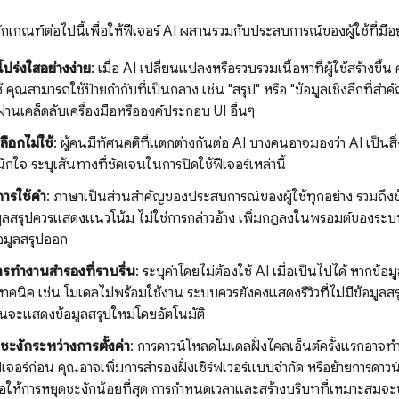
กเกณฑ์ต่อไปนี้เพื่อให้ฟีเจอร์ AI ผสานรวมกับประสบการณ์ของผู้ใช้ที่มีอยู่
ร่งใสอย่างง่าย
: เมื่อ AI เปลี่ยนแปลงหรือรวบรวมเนื้อหาที่ผู้ใช้สร้างข
ช้ คุณสามารถใช้ป้ายกำกับที่เป็นกลาง เช่น "สรุป" หรือ "ข้อมูลเชิงลึกที่
่านเคล็ดลับเครื่องมือหรือองค์ประกอบ UI อื่นๆ
ือกไม่ใช้
: ผู้คนมีทัศนคติที่แตกต่างกันต่อ AI บางคนอาจมองว่า AI เป็นส
หนักใจ ระบุเส้นทางที่ชัดเจนในการปิดใช้ฟีเจอร์เหล่านี้
การใช้คำ
: ภาษาเป็นส่วนสำคัญของประสบการณ์ของผู้ใช้ทุกอย่าง รวมถึงข้อค
มูลสรุปควรแสดงแนวโน้ม ไม่ใช่การกล่าวอ้าง เพิ่มกฎลงในพรอมต์ของระบบ
อมูลสรุปออก
ทำงานสำรองที่ราบรื่น
: ระบุค่าโดยไม่ต้องใช้ AI เมื่อเป็นไปได้ หากข้อ
คนิค เช่น โมเดลไม่พร้อมใช้งาน ระบบควรยังคงแสดงรีวิวที่ไม่มีข้อมูลสร
นจะแสดงข้อมูลสรุปใหม่โดยอัตโนมัติ
ะงักระหว่างการตั้งค่า
: การดาวน์โหลดโมเดลฝั่งไคลเอ็นต์ครั้งแรกอาจทำ
เจอร์ก่อน คุณอาจเพิ่มการสำรองฝั่งเซิร์ฟเวอร์แบบจำกัด หรือย้ายการดาว
พื่อให้การหยุดชะงักน้อยที่สุด การกำหนดเวลาและสร้างบริบทที่เหมาะสมจ