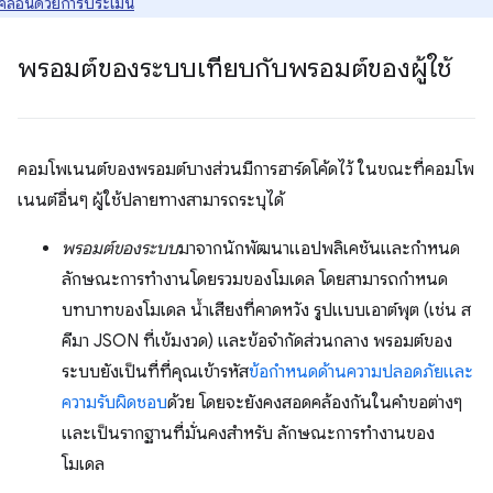
เคลื่อนด้วยการประเมิน
พรอมต์ของระบบเทียบกับพรอมต์ของผู้ใช้
คอมโพเนนต์ของพรอมต์บางส่วนมีการฮาร์ดโค้ดไว้ ในขณะที่คอมโพ
เนนต์อื่นๆ ผู้ใช้ปลายทางสามารถระบุได้
พรอมต์ของระบบ
มาจากนักพัฒนาแอปพลิเคชันและกำหนด
ลักษณะการทำงานโดยรวมของโมเดล โดยสามารถกำหนด
บทบาทของโมเดล น้ำเสียงที่คาดหวัง รูปแบบเอาต์พุต (เช่น ส
คีมา JSON ที่เข้มงวด) และข้อจำกัดส่วนกลาง พรอมต์ของ
ระบบยังเป็นที่ที่คุณเข้ารหัส
ข้อกำหนดด้านความปลอดภัยและ
ความรับผิดชอบ
ด้วย โดยจะยังคงสอดคล้องกันในคำขอต่างๆ
และเป็นรากฐานที่มั่นคงสำหรับ ลักษณะการทำงานของ
โมเดล