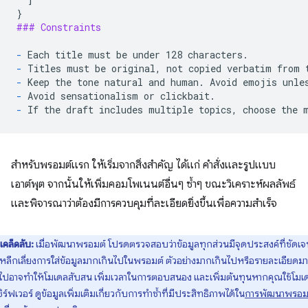
### Constraints
-
-
-
-
-
สำหรับพรอมต์แรก ให้เริ่มจากสิ่งสำคัญ ได้แก่ คำสั่งและรูปแบบ
เอาต์พุต จากนั้นให้เพิ่มคอมโพเนนต์อื่นๆ ซ้ำๆ ขณะวิเคราะห์ผลลัพธ์
และพิจารณาว่าต้องมีการควบคุมที่ละเอียดยิ่งขึ้นเพื่อความสําเร็จ
เคล็ดลับ:
เมื่อพัฒนาพรอมต์ โปรดตรวจสอบว่าข้อมูลทุกส่วนมีจุดประสงค์ที่ชัดเจ
หลีกเลี่ยงการใส่ข้อมูลมากเกินไปในพรอมต์ ตัวอย่างมากเกินไปหรือรายละเอียดม
นไปอาจทำให้โมเดลสับสน เพิ่มเวลาในการตอบสนอง และเพิ่มต้นทุนหากคุณใช้โมเ
เซิร์ฟเวอร์ ดูข้อมูลเพิ่มเติมเกี่ยวกับการทำซ้ำที่มีประสิทธิภาพได้ใน
การพัฒนาพรอมต