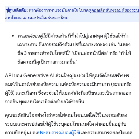
เคล็ดลับ:
หากต้องการหาแรงบันดาลใจ โปรดดู
คอลเล็กชันพรอมต์ของระ
จากโมเดลและแอปพลิเคชันยอดนิยม
พรอมต์ของผู้ใช้
มีคำขอทันทีที่นำไปสู่เอาต์พุต ผู้ใช้ขอให้ทำ
เฉพาะงาน ซึ่งอาจรวมถึงตัวแปรที่เฉพาะเจาะจง เช่น "แสดง
ชื่อ 3 รายการสำหรับโพสต์นี้" "เขียนย่อหน้านี้ต่อ" หรือ "ทำให้
ข้อความนี้ดูเป็นทางการมากขึ้น"
API ของ Generative AI ส่วนใหญ่จะช่วยให้คุณจัดโครงสร้างพร
อมต์เป็นอาร์เรย์ของข้อความ แต่ละข้อความจะมีบทบาท (ระบบหรือ
ผู้ใช้) และเนื้อหา ซึ่งจะช่วยให้แยกคำสั่งที่เสถียรและเป็นสากลออก
จากอินพุตแบบไดนามิกต่อคำขอได้ง่ายขึ้น
คุณจะตัดสินใจอย่างไรว่าควรใส่คอมโพเนนต์ใดไว้ในพรอมต์ของ
ระบบและควรปล่อยให้ผู้ใช้ระบุคอมโพเนนต์ใด คำตอบขึ้นอยู่กับ
ความยืดหยุ่นของ
ประสบการณ์ของผู้ใช้
และความสามารถของโมเดล