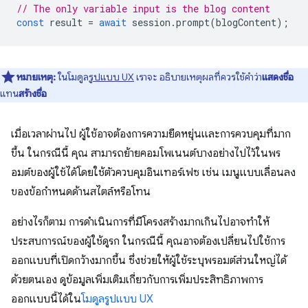
// The only variable input is the blog content
const
result
=
await
session
.
prompt
(
blogContent
);
หมายเหตุ:
ในโมดูล
รูปแบบ UX
เราจะ อธิบายเหตุผลที่ควรใช้คำว่า
แสดงชื่อ
แทน
สร้างชื่อ
เมื่อเวลาผ่านไป ผู้ใช้อาจต้องการความยืดหยุ่นและการควบคุมที่มาก
ขึ้น ในกรณีนี้ คุณ สามารถย้ายคอมโพเนนต์บางอย่างไปไว้ในพร
อมต์ของผู้ใช้ได้โดยใช้ตัวควบคุมอินเทอร์เฟซ เช่น เมนูแบบเลื่อนลง
ของข้อกำหนดด้านสไตล์หรือโทน
อย่างไรก็ตาม การดำเนินการที่มีโครงสร้างมากเกินไปอาจทำให้
ประสบการณ์ของผู้ใช้ดูรก ในกรณีนี้ คุณอาจต้องเปลี่ยนไปใช้การ
ออกแบบที่เปิดกว้างมากขึ้น ซึ่งช่วยให้ผู้ใช้ระบุพรอมต์ส่วนใหญ่ได้
ด้วยตนเอง ดูข้อมูลเพิ่มเติมเกี่ยวกับการเพิ่มประสิทธิภาพการ
ออกแบบนี้ได้ใน
โมดูลรูปแบบ UX