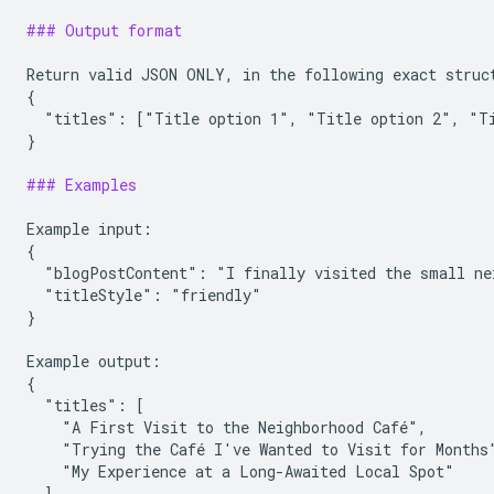
### Output format
Return valid JSON ONLY, in the following exact struct
{

  "titles": ["Title option 1", "Title option 2", "Ti
}

### Examples
Example input:

{

  "blogPostContent": "I finally visited the small ne
  "titleStyle": "friendly"

}

Example output:

{

  "titles": [

    "A First Visit to the Neighborhood Café",

    "Trying the Café I've Wanted to Visit for Months"
    "My Experience at a Long-Awaited Local Spot"

  ]
