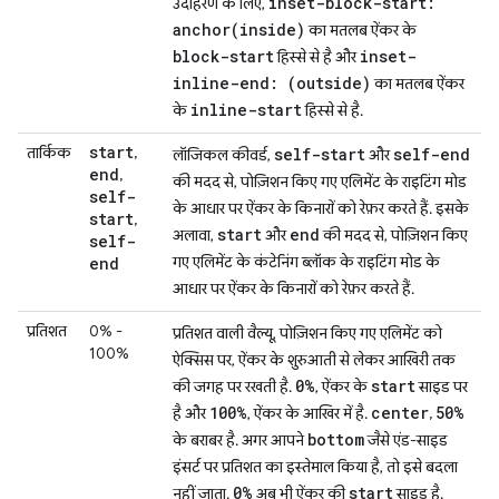
inset-block-start:
उदाहरण के लिए,
anchor(inside)
का मतलब ऐंकर के
block-start
inset-
हिस्से से है और
inline-end: (outside)
का मतलब ऐंकर
inline-start
के
हिस्से से है.
start
तार्किक
,
self-start
self-end
लॉजिकल कीवर्ड,
और
end
,
की मदद से, पोज़िशन किए गए एलिमेंट के राइटिंग मोड
self-
के आधार पर ऐंकर के किनारों को रेफ़र करते हैं. इसके
start
,
start
end
अलावा,
और
की मदद से, पोज़िशन किए
self-
गए एलिमेंट के कंटेनिंग ब्लॉक के राइटिंग मोड के
end
आधार पर ऐंकर के किनारों को रेफ़र करते हैं.
प्रतिशत
0% -
प्रतिशत वाली वैल्यू, पोज़िशन किए गए एलिमेंट को
100%
ऐक्सिस पर, ऐंकर के शुरुआती से लेकर आखिरी तक
0%
start
की जगह पर रखती है.
, ऐंकर के
साइड पर
100%
center
50%
है और
, ऐंकर के आखिर में है.
,
bottom
के बराबर है. अगर आपने
जैसे एंड-साइड
इंसर्ट पर प्रतिशत का इस्तेमाल किया है, तो इसे बदला
0%
start
नहीं जाता.
अब भी ऐंकर की
साइड है.