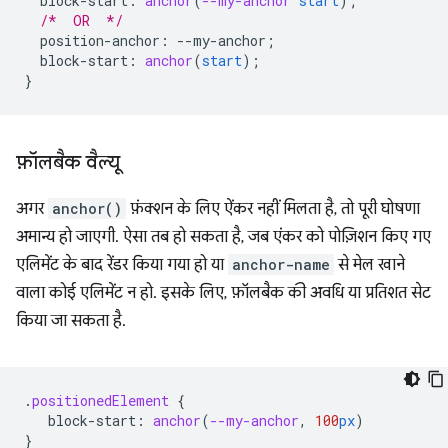
block-start
:
anchor
(
--my-anchor
start
);
/*  OR  */
position-anchor
:
--
my-anchor
;
block-start
:
anchor
(
start
);
}
फ़ॉलबैक वैल्यू
अगर
anchor()
फ़ंक्शन के लिए ऐंकर नहीं मिलता है, तो पूरी घोषणा
अमान्य हो जाएगी. ऐसा तब हो सकता है, जब एंकर को पोज़िशन किए गए
एलिमेंट के बाद रेंडर किया गया हो या
anchor-name
से मेल खाने
वाला कोई एलिमेंट न हो. इसके लिए, फ़ॉलबैक की अवधि या प्रतिशत सेट
किया जा सकता है.
.
positionedElement
{
block-start
:
anchor
(
--my-anchor
,
100
px
)
}