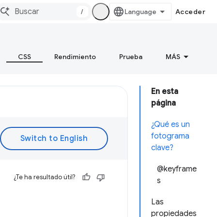
/
Acceder
CSS
Rendimiento
Prueba
MÁS
En esta
página
¿Qué es un
fotograma
clave?
@keyframe
¿Te ha resultado útil?
s
Las
propiedades