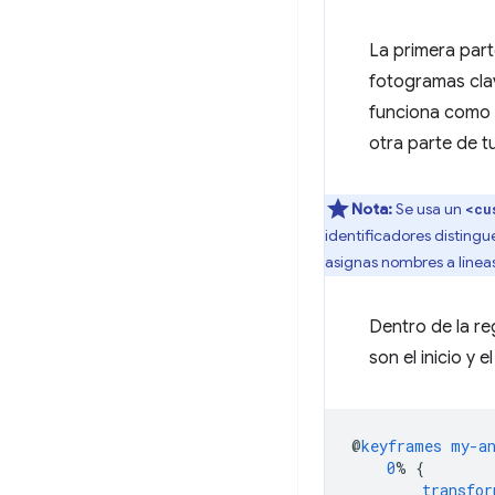
La primera part
fotogramas clav
funciona como
otra parte de t
Nota:
Se usa un
<cu
identificadores disting
asignas nombres a línea
Dentro de la re
son el inicio y 
@
keyframes
my-a
0
%
{
transfor