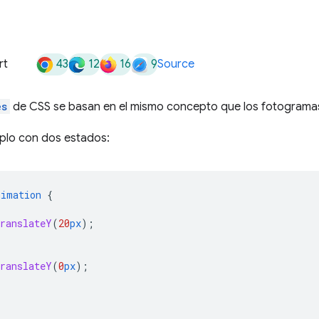
43
12
16
9
rt
Source
es
de CSS se basan en el mismo concepto que los fotogramas
mplo con dos estados:
nimation
{
translateY
(
20
px
);
translateY
(
0
px
);