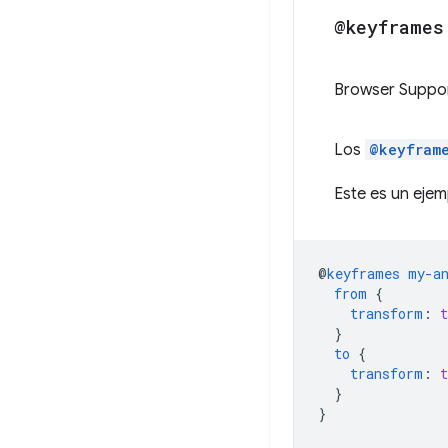
@keyframes
Browser Suppo
Los
@keyfram
Este es un eje
@
keyframes
my-a
from
{
transform
:
}
to
{
transform
:
}
}