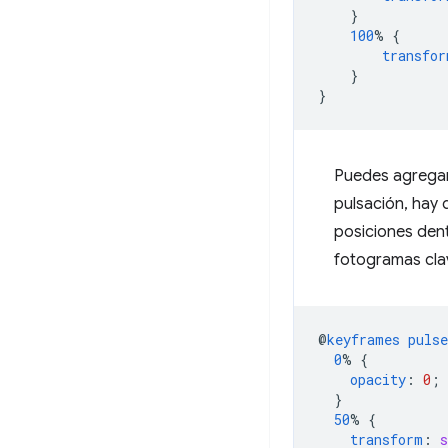
}
100
%
{
transfor
}
}
Puedes agregar
pulsación, hay 
posiciones den
fotogramas cla
@
keyframes
pulse
0
%
{
opacity
:
0
;
}
50
%
{
transform
:
s