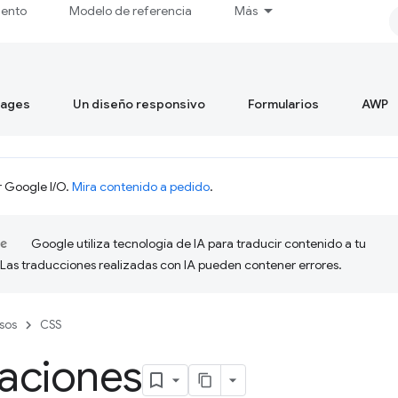
iento
Modelo de referencia
Más
mages
Un diseño responsivo
Formularios
AWP
r Google I/O.
Mira contenido a pedido
.
Google utiliza tecnología de IA para traducir contenido a tu
 Las traducciones realizadas con IA pueden contener errores.
sos
CSS
aciones