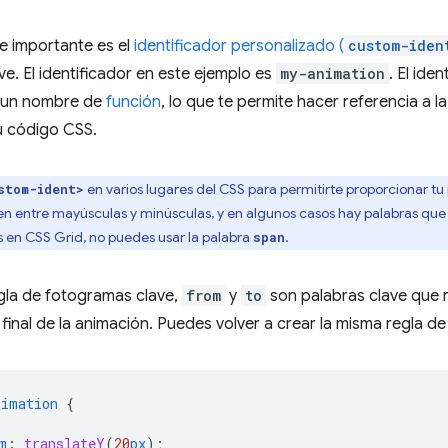
e importante es el
identificador personalizado (
custom-iden
e. El identificador en este ejemplo es
my-animation
. El ide
 un nombre de
función
, lo que te permite hacer referencia a 
u código CSS.
en varios lugares del CSS para permitirte proporcionar tu
stom-ident>
uen entre mayúsculas y minúsculas, y en algunos casos hay palabras que
s en CSS Grid, no puedes usar la palabra
.
span
gla de fotogramas clave,
from
y
to
son palabras clave que
el final de la animación. Puedes volver a crear la misma regla d
nimation
{
m
:
translateY
(
20
px
);