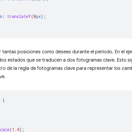
m
:
translateY
(
0
px
);
 tantas posiciones como desees durante el período. En el ej
dos estados que se traducen a dos fotogramas clave. Esto sig
tro de la regla de fotogramas clave para representar los ca
ve.
{
cale
(
1.4
);