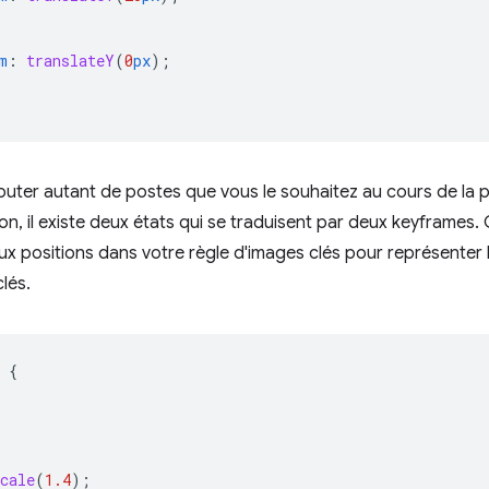
m
:
translateY
(
0
px
);
uter autant de postes que vous le souhaitez au cours de la 
ion, il existe deux états qui se traduisent par deux keyframes. 
x positions dans votre règle d'images clés pour représenter
lés.
{
cale
(
1.4
);