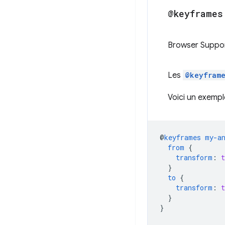
@keyframes
Browser Suppo
Les
@keyfram
Voici un exempl
@
keyframes
my-a
from
{
transform
:
}
to
{
transform
:
}
}