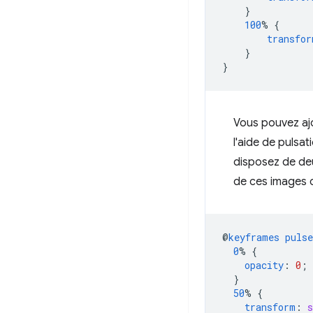
}
100
%
{
transfor
}
}
Vous pouvez ajo
l'aide de pulsat
disposez de deu
de ces images c
@
keyframes
pulse
0
%
{
opacity
:
0
;
}
50
%
{
transform
:
s