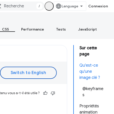
/
Connexion
CSS
Performance
Tests
JavaScript
Sur cette
page
Qu'est-ce
qu'une
image clé ?
@keyframe
enu vous a-t-il été utile ?
s
Propriétés
animation