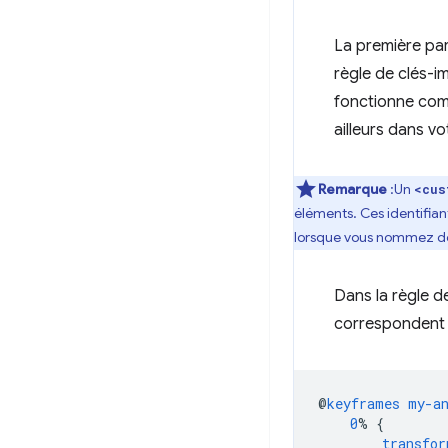
La première part
règle de clés-i
fonctionne co
ailleurs dans v
Remarque
:Un
<cus
éléments. Ces identifiant
lorsque vous nommez des
Dans la règle d
correspondent a
@
keyframes
my-a
0
%
{
transfor