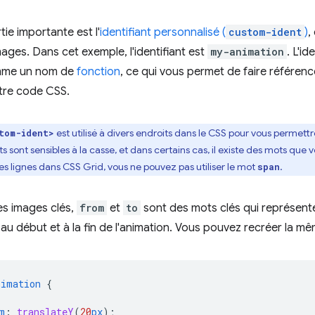
ie importante est l'
identifiant personnalisé (
custom-ident
)
,
mages. Dans cet exemple, l'identifiant est
my-animation
. L'i
mme un nom de
fonction
, ce qui vous permet de faire référenc
otre code CSS.
est utilisé à divers endroits dans le CSS pour vous permet
tom-ident>
s sont sensibles à la casse, et dans certains cas, il existe des mots que 
 lignes dans CSS Grid, vous ne pouvez pas utiliser le mot
.
span
es images clés,
from
et
to
sont des mots clés qui représen
u début et à la fin de l'animation. Vous pouvez recréer la m
nimation
{
m
:
translateY
(
20
px
);