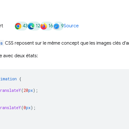
43
12
16
9
rt
Source
es
CSS reposent sur le même concept que les images clés d'a
e avec deux états:
nimation
{
translateY
(
20
px
);
translateY
(
0
px
);