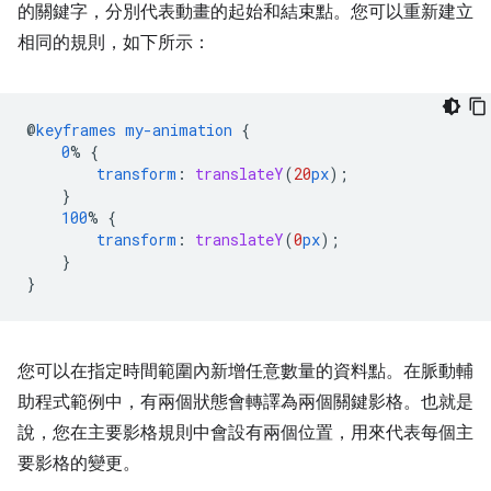
的關鍵字，分別代表動畫的起始和結束點。您可以重新建立
相同的規則，如下所示：
@
keyframes
my-animation
{
0
%
{
transform
:
translateY
(
20
px
);
}
100
%
{
transform
:
translateY
(
0
px
);
}
}
您可以在指定時間範圍內新增任意數量的資料點。在脈動輔
助程式範例中，有兩個狀態會轉譯為兩個關鍵影格。也就是
說，您在主要影格規則中會設有兩個位置，用來代表每個主
要影格的變更。