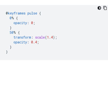
@
keyframes
pulse
{
0
%
{
opacity
:
0
;
}
50
%
{
transform
:
scale
(
1.4
);
opacity
:
0.4
;
}
}