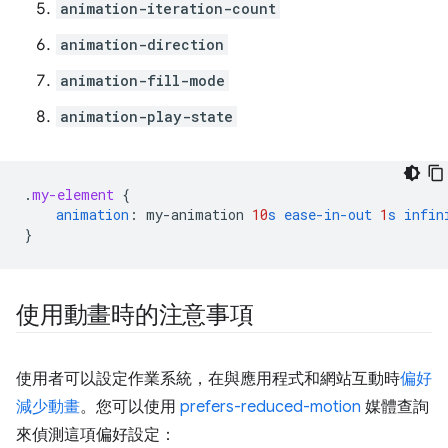
animation-iteration-count
animation-direction
animation-fill-mode
animation-play-state
.
my-element
{
animation
:
my-animation
10
s
ease-in-out
1
s
infin
}
使用動畫時的注意事項
使用者可以設定作業系統，在與應用程式和網站互動時
偏好
減少動畫
。您可以使用
prefers-reduced-motion
媒體查詢
來偵測這項偏好設定：