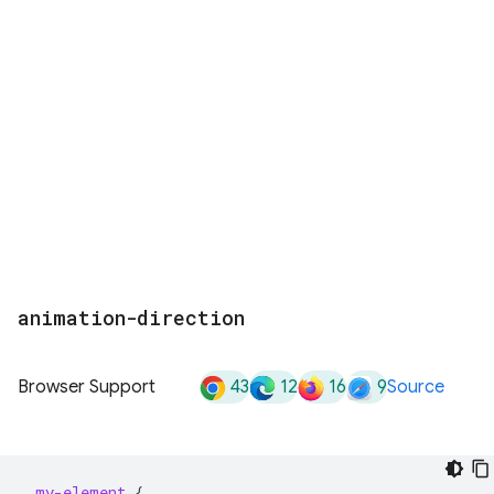
animation-direction
43
12
16
9
Browser Support
Source
.
my-element
{