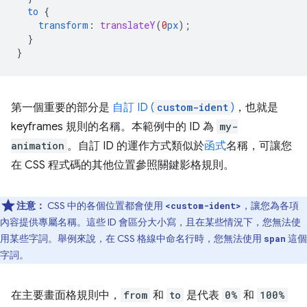
to
{
transform
:
translateY
(
0
px
);
}
}
第一個重要的部分是
自訂 ID (
custom-ident
)
，也就是
keyframes 規則的名稱。本範例中的 ID 為
my-
animation
。自訂 ID 的運作方式類似於
函式
名稱，可讓您
在 CSS 程式碼的其他位置參照關鍵影格規則。
注意：
CSS 中的各個位置都會使用
，讓您為各項
<custom-ident>
內容提供專屬名稱。這些 ID 會區分大小寫，且在某些情況下，您無法使
用某些字詞。舉例來說，在 CSS 格線中命名行時，您無法使用
這個
span
字詞。
在主要畫面格規則中，
from
和
to
是代表
0%
和
100%