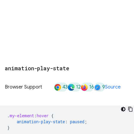
animation-play-state
43
12
16
9
Browser Support
Source
.
my-element
:
hover
{
animation-play-state
:
paused
;
}