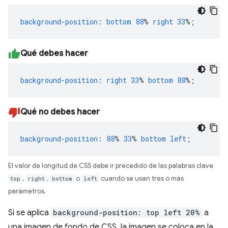
background-position
:
bottom
88
%
right
33
%;
Qué debes hacer
background-position
:
right
33
%
bottom
88
%;
Qué no debes hacer
background-position
:
88
%
33
%
bottom
left
;
El valor de longitud de CSS debe ir precedido de las palabras clave
top
,
right
,
bottom
o
left
cuando se usan tres o más
parámetros.
Si se aplica
background-position: top left 20%
a
una imagen de fondo de CSS, la imagen se coloca en la