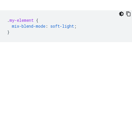
.
my-element
{
mix-blend-mode
:
soft-light
;
}