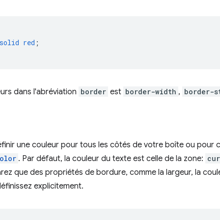
solid
red
;
eurs dans l'abréviation
border
est
border-width
,
border-s
inir une couleur pour tous les côtés de votre boîte ou pour 
olor
. Par défaut, la couleur du texte est celle de la zone:
cur
arez que des propriétés de bordure, comme la largeur, la coule
définissez explicitement.