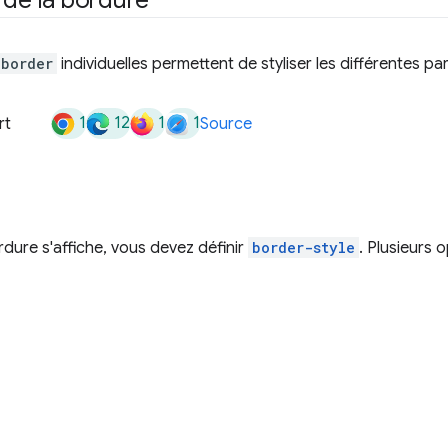
border
individuelles permettent de styliser les différentes pa
1
12
1
1
rt
Source
dure s'affiche, vous devez définir
border-style
. Plusieurs 