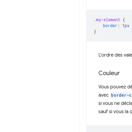
.
my-element
{
border
:
1
px
}
L'ordre des val
Couleur
Vous pouvez déf
avec
border-c
si vous ne décl
sauf si vous la 