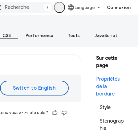
/
Connexion
CSS
Performance
Tests
JavaScript
Sur cette
page
Propriétés
de la
bordure
Style
enu vous a-t-il été utile ?
Sténograp
hie