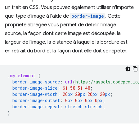
un trait en CSS. Vous pouvez également utiliser n'importe
quel type d'image à l'aide de
border-image
. Cette
propriété abrégée vous permet de définir l'image
source, la façon dont cette image est découpée, la
largeur de l'image, la distance à laquelle la bordure est
en retrait du bord et la façon dont elle doit se répéter.
.
my-element
{
border-image-source
:
url
(
https://assets.codepen.io
border-image-slice
:
61
58
51
48
;
border-image-width
:
20
px
20
px
20
px
20
px
;
border-image-outset
:
0
px
0
px
0
px
0
px
;
border-image-repeat
:
stretch
stretch
;
}