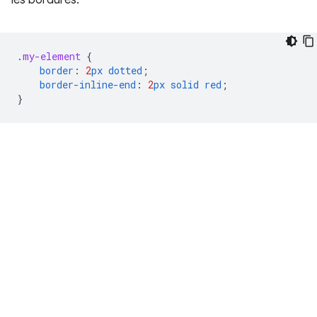
les bordures:
.
my-element
{
border
:
2
px
dotted
;
border-inline-end
:
2
px
solid
red
;
}