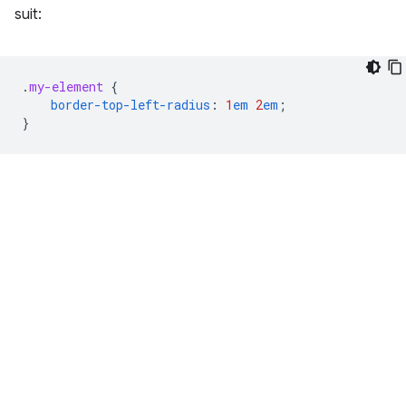
suit:
.
my-element
{
border-top-left-radius
:
1
em
2
em
;
}