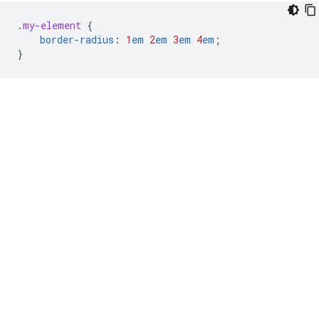
.
my-element
{
border-radius
:
1
em
2
em
3
em
4
em
;
}