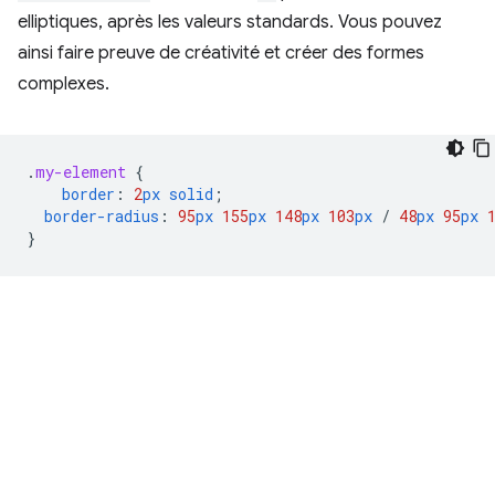
elliptiques, après les valeurs standards. Vous pouvez
ainsi faire preuve de créativité et créer des formes
complexes.
.
my-element
{
border
:
2
px
solid
;
border-radius
:
95
px
155
px
148
px
103
px
/
48
px
95
px
}