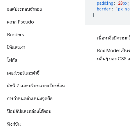
padding
:
20
px
;
border
:
1
px
so
องค์ประกอบจำลอง
}
คลาส Pseudo
Borders
เนื้อหาจึงมีความ
ให้แสงเงา
Box Model เป็นรา
มอื่นๆ ของ CSS แ
โฟกัส
เคอร์เซอร์และตัวชี้
ดัชนี Z และบริบทแบบเรียงซ้อน
การกำหนดตำแหน่งจุดยึด
ป๊อปอัปและกล่องโต้ตอบ
ฟังก์ชัน