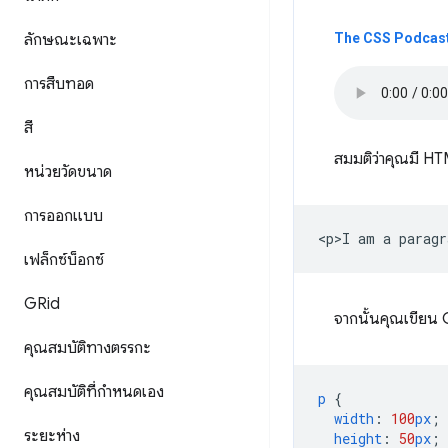
ลักษณะเฉพาะ
The CSS Podcast
การสืบทอด
สี
สมมติว่าคุณมี HTM
หน่วยวัดขนาด
การออกแบบ
เฟล็กซ์บ็อกซ์
GRid
จากนั้นคุณเขียน 
คุณสมบัติทางตรรกะ
คุณสมบัติที่กําหนดเอง
p
{
width
:
100
px
;
ระยะห่าง
height
:
50
px
;