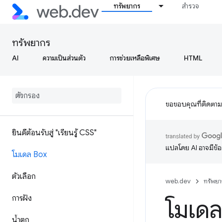
ทรัพยากร
สำรวจ
ทรัพยากร
AI
ความเป็นส่วนตัว
การช่วยเหลือพิเศษ
HTML
ขอขอบคุณที่ติดตา
ยินดีต้อนรับสู่ "เรียนรู้ CSS"
แปลโดย AI อาจมีข้
โมเดล Box
ตัวเลือก
web.dev
ทรัพยา
การฝัง
โมเดล
น้ำตก