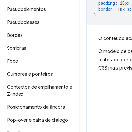
padding
:
20
px
;
border
:
1
px
so
Pseudoelementos
}
Pseudoclasses
Bordas
O conteúdo aca
Sombras
O modelo de ca
é afetado por 
Foco
CSS mais previsí
Cursores e ponteiros
Contextos de empilhamento e
Z-index
Posicionamento da âncora
Pop-over e caixa de diálogo