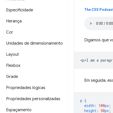
Especificidade
The CSS Podcast
Herança
Cor
Digamos que vo
Unidades de dimensionamento
Layout
Flexbox
Grade
Em seguida, esc
Propriedades lógicas
Propriedades personalizadas
p
{
width
:
100
px
;
Espaçamento
height
:
50
px
;