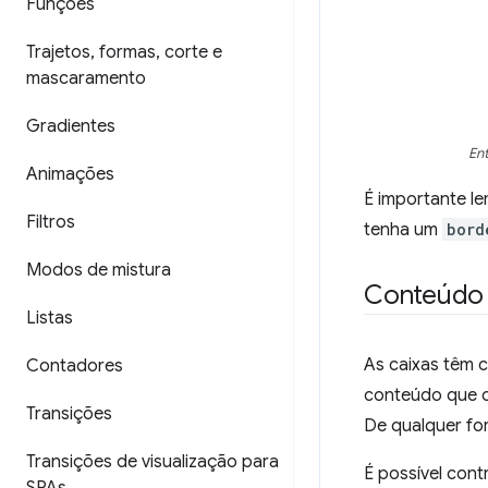
Funções
Trajetos
,
formas
,
corte e
mascaramento
Gradientes
En
Animações
É importante l
Filtros
tenha um
bord
Modos de mistura
Conteúdo 
Listas
As caixas têm 
Contadores
conteúdo que c
Transições
De qualquer fo
Transições de visualização para
É possível cont