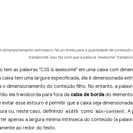
 dimensionamento extrínseco, há um limite para a quantidade de conteúdo q
transborde. Isso faz com que a palavra "awesome" transbor
 tem as palavras "CSS is awesome" em uma caixa com dimen
caixa tem uma largura especificada, ela é dimensionada extri
la o dimensionamento do conteúdo filho. No entanto, a palav
ntão ela transborda para fora da
caixa de borda
do elemento 
evitar esse estouro é permitir que a caixa seja dimensionada
gura ou, neste caso, definindo
width
como
min-content
. A
a ter apenas a largura mínima intrínseca do conteúdo (a palavra 
amente ao redor do texto.