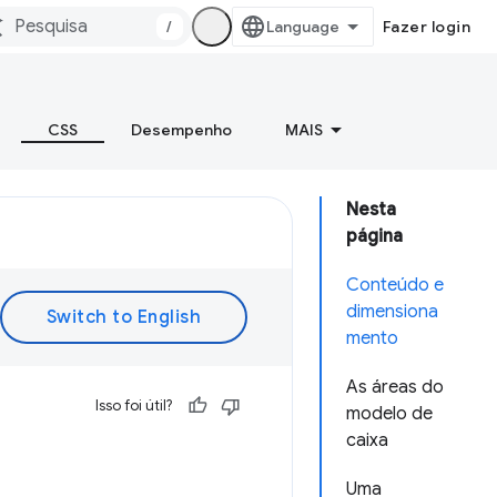
/
Fazer login
CSS
Desempenho
MAIS
Nesta
página
Conteúdo e
dimensiona
mento
As áreas do
Isso foi útil?
modelo de
caixa
Uma