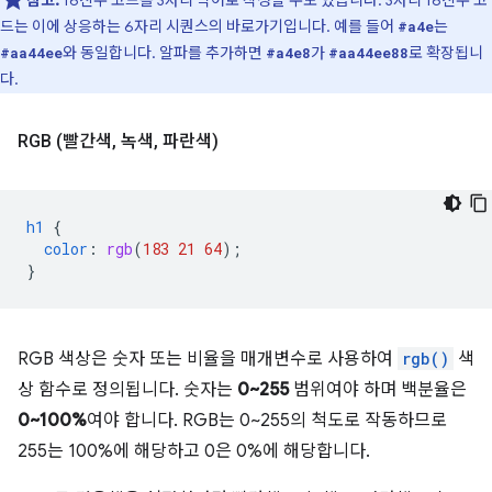
참고:
16진수 코드를 3자리 약어로 작성할 수도 있습니다. 3자리 16진수 코
드는 이에 상응하는 6자리 시퀀스의 바로가기입니다. 예를 들어
는
#a4e
와 동일합니다. 알파를 추가하면
가
로 확장됩니
#aa44ee
#a4e8
#aa44ee88
다.
RGB (빨간색
,
녹색
,
파란색)
h1
{
color
:
rgb
(
183
21
64
);
}
RGB 색상은 숫자 또는 비율을 매개변수로 사용하여
rgb()
색
상 함수로 정의됩니다. 숫자는
0~255
범위여야 하며 백분율은
0~100%
여야 합니다. RGB는 0~255의 척도로 작동하므로
255는 100%에 해당하고 0은 0%에 해당합니다.