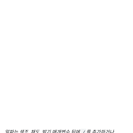
알파는 색조, 채도, 밝기 매개변수 뒤에
/
를 추가하거나