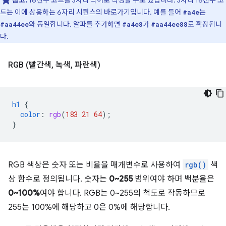
참고:
16진수 코드를 3자리 약어로 작성할 수도 있습니다. 3자리 16진수 코
드는 이에 상응하는 6자리 시퀀스의 바로가기입니다. 예를 들어
는
#a4e
와 동일합니다. 알파를 추가하면
가
로 확장됩니
#aa44ee
#a4e8
#aa44ee88
다.
RGB (빨간색
,
녹색
,
파란색)
h1
{
color
:
rgb
(
183
21
64
);
}
RGB 색상은 숫자 또는 비율을 매개변수로 사용하여
rgb()
색
상 함수로 정의됩니다. 숫자는
0~255
범위여야 하며 백분율은
0~100%
여야 합니다. RGB는 0~255의 척도로 작동하므로
255는 100%에 해당하고 0은 0%에 해당합니다.