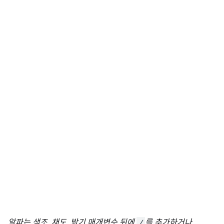
알파는 색조, 채도, 밝기 매개변수 뒤에
/
를 추가하거나