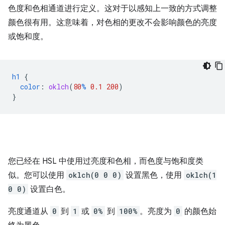
色度和色相通道进行定义。这对于以感知上一致的方式调整
颜色很有用。这意味着，对色相的更改不会影响颜色的亮度
或饱和度。
h1
{
color
:
oklch
(
80
%
0.1
200
)
}
您已经在 HSL 中使用过亮度和色相，而色度与饱和度类
似。您可以使用
oklch(0 0 0)
设置黑色，使用
oklch(1
0 0)
设置白色。
亮度通道从
0
到
1
或
0%
到
100%
。亮度为
0
的颜色始