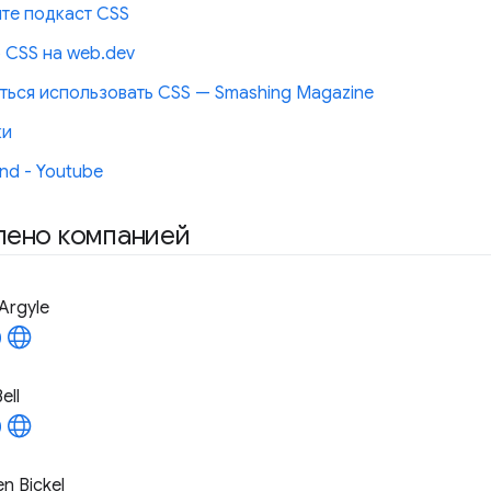
те подкаст CSS
 CSS на web.dev
иться использовать CSS — Smashing Magazine
ки
nd - Youtube
лено компанией
Argyle
ell
n Bickel