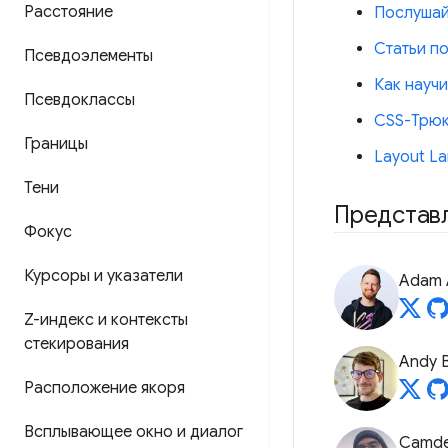
Расстояние
Послушай
Статьи по
Псевдоэлементы
Как науч
Псевдоклассы
CSS-Трю
Границы
Layout La
Тени
Представ
Фокус
Курсоры и указатели
Adam 
Z-индекс и контексты
стекирования
Andy B
Расположение якоря
Всплывающее окно и диалог
Camde