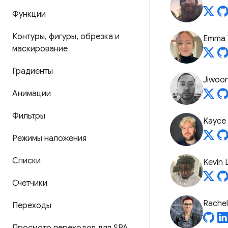
Функции
Контуры
,
фигуры
,
обрезка и
Emma 
маскирование
Градиенты
Jiwoo
Анимации
Фильтры
Kayce
Режимы наложения
Списки
Kevin 
Счетчики
Rache
Переходы