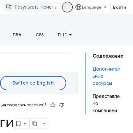
/
Войти
ПВА
CSS
ЕЩЁ
Содержание
Дополнител
ьные
ресурсы
Представле
но
ия оказалась полезной?
компанией
ги