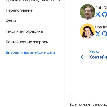
Просмотр переходов для SPA
Rob D
Переполнение
Фоны
Una Kr
Текст и типографика
Контейнерные запросы
Назад
Выводы и дальнейшие шаги
arrow_back
Контейн
Если не указано иное, 