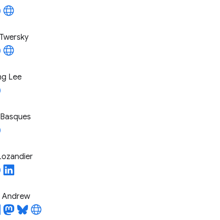
Twersky
ng Lee
 Basques
Lozandier
l Andrew