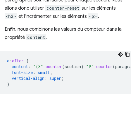
paragraphes soit réinitialisé pour chaque section. Nous
allons donc utiliser
counter-reset
sur les éléments
<h2>
et l'incrémenter sur les éléments
<p>
.
Enfin, nous combinons les valeurs du compteur dans la
propriété
content
.
a
:
after
{
content
:
"(S"
counter
(
section
)
"P"
counter
(
paragr
font-size
:
small
;
vertical-align
:
super
;
}