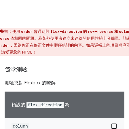
警告：
使用
會遇到與
的
和
order
flex-direction
row-reverse
colu
值相同的問題。為某些使用者建立未連線的使用體驗十分簡單。請
erse
，因為你正在修正文件中順序錯誤的內容。如果邏輯上的項目順序
order
請變更您的 HTML！
隨堂測驗
測驗您對 Flexbox 的瞭解
預設的
flex-direction
為
column