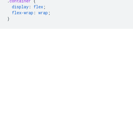
.
container
{
display
:
flex
;
flex-wrap
:
wrap
;
}