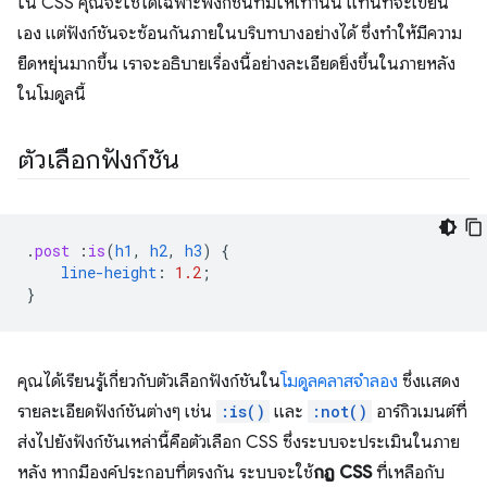
ใน CSS คุณจะใช้ได้เฉพาะฟังก์ชันที่มีให้เท่านั้น แทนที่จะเขียน
เอง แต่ฟังก์ชันจะซ้อนกันภายในบริบทบางอย่างได้ ซึ่งทำให้มีความ
ยืดหยุ่นมากขึ้น เราจะอธิบายเรื่องนี้อย่างละเอียดยิ่งขึ้นในภายหลัง
ในโมดูลนี้
ตัวเลือกฟังก์ชัน
.
post
:
is
(
h1
,
h2
,
h3
)
{
line-height
:
1.2
;
}
คุณได้เรียนรู้เกี่ยวกับตัวเลือกฟังก์ชันใน
โมดูลคลาสจำลอง
ซึ่งแสดง
รายละเอียดฟังก์ชันต่างๆ เช่น
:is()
และ
:not()
อาร์กิวเมนต์ที่
ส่งไปยังฟังก์ชันเหล่านี้คือตัวเลือก CSS ซึ่งระบบจะประเมินในภาย
หลัง หากมีองค์ประกอบที่ตรงกัน ระบบจะใช้
กฎ CSS
ที่เหลือกับ