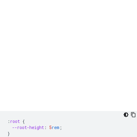
:
root
{
--root-height
:
5
rem
;
}