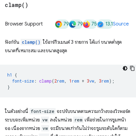
clamp(
)
79
79
75
13.1
Browser Support
Source
ฟังก์ชัน
clamp()
ใช้อาร์กิวเมนต์ 3 รายการ ได้แก่ ขนาดต่ำสุด
ขนาดที่เหมาะสม และขนาดสูงสุด
h1
{
font-size
:
clamp
(
2
rem
,
1
rem
+
3
vw
,
3
rem
);
}
ในตัวอย่างนี้
font-size
จะปรับขนาดตามความกว้างของวิวพอร์ต
ระบบจะเพิ่มหน่วย
vw
ลงในหน่วย
rem
เพื่อช่วยในการซูมหน้า
จอ เนื่องจากหน่วย
vw
จะมีขนาดเท่ากันไม่ว่าจะซูมระดับใดก็ตาม