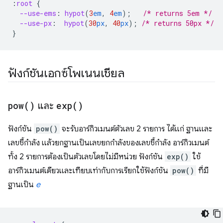
:
root
{
--use-ems
:
hypot
(
3
em
,
4
em
);
/* returns 5em */
--use-px
:
hypot
(
30
px
,
40
px
);
/* returns 50px */
}
ฟังก์ชันเอกซ์โพเนนเชียล
pow(
)
และ
exp(
)
ฟังก์ชัน
pow()
จะรับอาร์กิวเมนต์ตัวเลข 2 รายการ ได้แก่ ฐานและ
เลขชี้กำลัง แล้วยกฐานเป็นเลขยกกำลังของเลขชี้กำลัง อาร์กิวเมนต์
ทั้ง 2 รายการต้องเป็นตัวเลขโดยไม่มีหน่วย ฟังก์ชัน
exp()
ใช้
อาร์กิวเมนต์เดียวและเทียบเท่ากับการเรียกใช้ฟังก์ชัน
pow()
ที่มี
ฐานเป็น
e