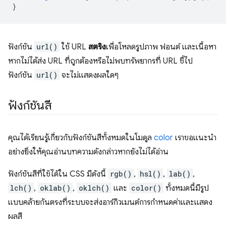
}
ฟังก์ชัน
url()
ใช้ URL
สตริง
เพื่อโหลดรูปภาพ ฟอนต์ และเนื้อหา
หากไม่ได้ส่ง URL ที่ถูกต้องหรือไม่พบทรัพยากรที่ URL ชี้ไป
ฟังก์ชัน
url()
จะไม่แสดงผลใดๆ
ฟังก์ชันสี
คุณได้เรียนรู้เกี่ยวกับฟังก์ชันสีทั้งหมดในโมดูล
color
เราขอแนะนํา
อย่างยิ่งให้คุณอ่านบทความดังกล่าวหากยังไม่ได้อ่าน
ฟังก์ชันสีที่ใช้ได้ใน CSS มีดังนี้
rgb()
,
hsl()
,
lab()
,
lch()
,
oklab()
,
oklch()
และ
color()
ทั้งหมดนี้มีรูป
แบบคล้ายกันตรงที่ระบบจะส่งอาร์กิวเมนต์การกําหนดค่าและแสดง
ผลสี