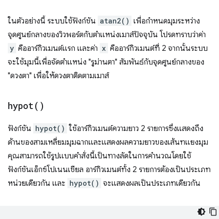
ในตัวอย่างนี้ ระบบใช้ฟังก์ชัน
atan2()
เพื่อกำหนดมุมระหว่าง
จุดศูนย์กลางของวิวพอร์ตกับตำแหน่งเมาส์ปัจจุบัน โปรดทราบว่าค่า
y
คืออาร์กิวเมนต์แรก และค่า
x
คืออาร์กิวเมนต์ที่ 2 จากนั้นระบบ
จะใช้มุมนี้เพื่อจัดตำแหน่ง "รูม่านตา" สัมพันธ์กับจุดศูนย์กลางของ
"ดวงตา" เพื่อให้ดวงตาติดตามเมาส์
hypot(
)
ฟังก์ชัน
hypot()
ใช้อาร์กิวเมนต์ความยาว 2 รายการซึ่งแสดงถึง
ด้านของสามเหลี่ยมมุมฉากและแสดงผลความยาวของเส้นทแยงมุม
คุณสามารถใช้รูปแบบคำสั่งนี้เป็นทางลัดในการคํานวณโดยใช้
ฟังก์ชันเอ็กซ์โปเนนเชียล อาร์กิวเมนต์ทั้ง 2 รายการต้องเป็นประเภท
หน่วยเดียวกัน และ
hypot()
จะแสดงผลเป็นประเภทเดียวกัน