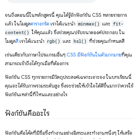
จนถึงตอนนี้ในหลักสูตรนี้ คุณได้รู้จักฟังก์ชัน CSS หลายรายการ
แล้ว ในโมดูล
ตารางกริด
เราได้แนะนำ
minmax()
และ
fit-
content()
ให้คุณแล้ว ซึ่งช่วยคุณปรับขนาดองค์ประกอบ ใน
โมดูล
สี
เราได้แนะนํา
rgb()
และ
hsl()
ที่ช่วยคุณกําหนดสี
เช่นเดียวกับภาษาโปรแกรมอื่นๆ
CSS มีฟังก์ชันในตัว
มากมาย
ที่คุณ
สามารถเข้าถึงได้ทุกเมื่อที่ต้องการ
ฟังก์ชัน CSS ทุกรายการมีวัตถุประสงค์เฉพาะเจาะจง ในบทเรียนนี้
คุณจะได้รับภาพรวมระดับสูง ซึ่งจะช่วยให้เข้าใจได้ดีขึ้นมากว่าควรใช้
ฟังก์ชันเหล่านี้ที่ไหนและอย่างไร
ฟังก์ชันคืออะไร
ฟังก์ชันคือโค้ดที่มีชื่อซึ่งทำงานอย่างอิสระและทำงานหนึ่งๆ ให้เสร็จ