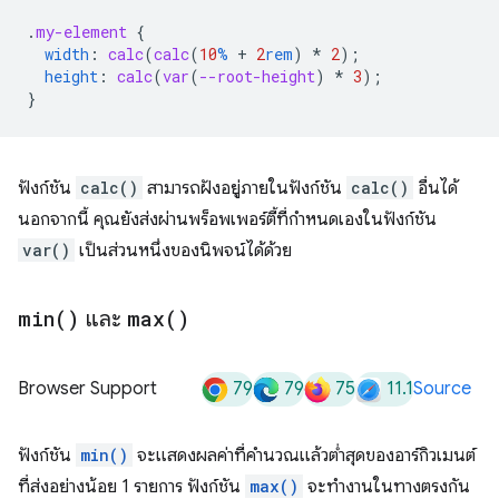
.
my-element
{
width
:
calc
(
calc
(
10
%
+
2
rem
)
*
2
);
height
:
calc
(
var
(
--root-height
)
*
3
);
}
ฟังก์ชัน
calc()
สามารถฝังอยู่ภายในฟังก์ชัน
calc()
อื่นได้
นอกจากนี้ คุณยังส่งผ่านพร็อพเพอร์ตี้ที่กำหนดเองในฟังก์ชัน
var()
เป็นส่วนหนึ่งของนิพจน์ได้ด้วย
min(
)
และ
max(
)
79
79
75
11.1
Browser Support
Source
ฟังก์ชัน
min()
จะแสดงผลค่าที่คำนวณแล้วต่ำสุดของอาร์กิวเมนต์
ที่ส่งอย่างน้อย 1 รายการ ฟังก์ชัน
max()
จะทํางานในทางตรงกัน