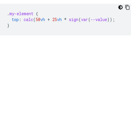
.
my-element
{
top
:
calc
(
50
vh
+
25
vh
*
sign
(
var
(
--value
))
;
}