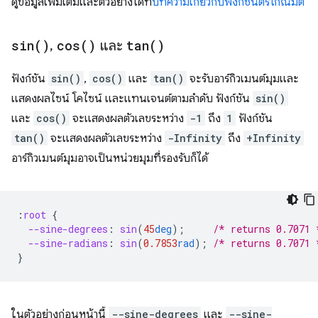
ดูข้อมูลเพิ่มเติมและตัวอย่างได้ที่
บทความเกี่ยวกับฟังก์ชันตรีโกณมิติ
sin(
)
,
cos(
)
และ
tan(
)
ฟังก์ชัน
sin()
,
cos()
และ
tan()
จะรับอาร์กิวเมนต์มุมและ
แสดงผลไซน์ โคไซน์ และแทนเจนต์ตามลำดับ ฟังก์ชัน
sin()
และ
cos()
จะแสดงผลตัวเลขระหว่าง
-1
ถึง
1
ฟังก์ชัน
tan()
จะแสดงผลตัวเลขระหว่าง
-Infinity
ถึง
+Infinity
อาร์กิวเมนต์มุมอาจเป็นหน่วยมุมที่รองรับก็ได้
:
root
{
--sine-degrees
:
sin
(
45
deg
);
/* returns 0.7071 
--sine-radians
:
sin
(
0.7853
rad
);
/* returns 0.7071 
}
ในตัวอย่างก่อนหน้านี้
--sine-degrees
และ
--sine-