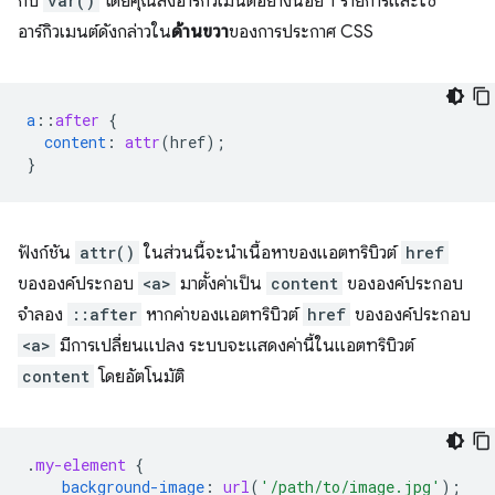
กับ
var()
โดยคุณส่งอาร์กิวเมนต์อย่างน้อย 1 รายการและใช้
อาร์กิวเมนต์ดังกล่าวใน
ด้านขวา
ของการประกาศ CSS
a
::
after
{
content
:
attr
(
href
);
}
ฟังก์ชัน
attr()
ในส่วนนี้จะนำเนื้อหาของแอตทริบิวต์
href
ขององค์ประกอบ
<a>
มาตั้งค่าเป็น
content
ขององค์ประกอบ
จำลอง
::after
หากค่าของแอตทริบิวต์
href
ขององค์ประกอบ
<a>
มีการเปลี่ยนแปลง ระบบจะแสดงค่านี้ในแอตทริบิวต์
content
โดยอัตโนมัติ
.
my-element
{
background-image
:
url
(
'/path/to/image.jpg'
);