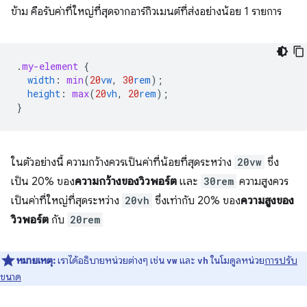
ข้าม คือรับค่าที่ใหญ่ที่สุดจากอาร์กิวเมนต์ที่ส่งอย่างน้อย 1 รายการ
.
my-element
{
width
:
min
(
20
vw
,
30
rem
);
height
:
max
(
20
vh
,
20
rem
);
}
ในตัวอย่างนี้ ความกว้างควรเป็นค่าที่น้อยที่สุดระหว่าง
20vw
ซึ่ง
เป็น 20% ของ
ความกว้างของวิวพอร์ต
และ
30rem
ความสูงควร
เป็นค่าที่ใหญ่ที่สุดระหว่าง
20vh
ซึ่งเท่ากับ 20% ของ
ความสูงของ
วิวพอร์ต
กับ
20rem
หมายเหตุ:
เราได้อธิบายหน่วยต่างๆ เช่น
และ
ในโมดูลหน่วย
การปรับ
vw
vh
ขนาด