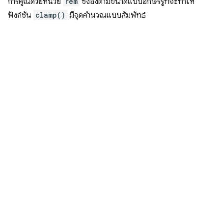
การคูณด้วยหน่วย
rem
ซึ่งอิงตามขนาดแบบอักษรรูทจะทําให้
ฟังก์ชัน
clamp()
มีจุดคํานวณแบบสัมพัทธ์