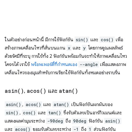
ในตัวอย่างก่อนหน้านี้ มีการใช้ฟังก์ชัน
sin()
และ
cos()
เพื่อ
สร้างภาพเคลื่อนไหวที่สั่นบนแกน
x
และ
y
โดยการคูณผลลัพธ์
ด้วยรัศมีที่ระบุ การใช้ทั้ง 2 ฟังก์ชันพร้อมกันจะทำให้ภาพเคลื่อนไหว
โคจรได้ เราใช้
พร็อพเพอร์ตี้ที่กำหนดเอง
--angle
เพื่อแสดงภาพ
เคลื่อนไหวของมุมสำหรับการเรียกใช้ฟังก์ชันทั้งหมดอย่างราบรื่น
asin(
)
,
acos(
)
และ
atan(
)
asin()
,
acos()
และ
atan()
เป็นฟังก์ชันผกผันของ
sin()
,
cos()
และ
tan()
ซึ่งรับตัวเลขเป็นอาร์กิวเมนต์และ
แสดงผลค่ามุมระหว่าง
-90deg
ถึง
90deg
ฟังก์ชัน
asin()
และ
acos()
ยอมรับตัวเลขระหว่าง
-1
ถึง
1
ส่วนฟังก์ชัน