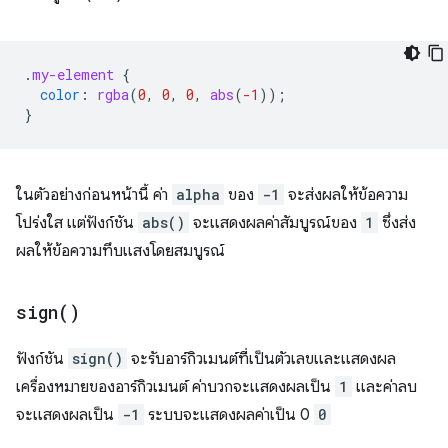
.
my-element
{
color
:
rgba
(
0
,
0
,
0
,
abs
(
-1
));
}
ในตัวอย่างก่อนหน้านี้ ค่า
alpha
ของ
-1
จะส่งผลให้ข้อความ
โปร่งใส แต่ฟังก์ชัน
abs()
จะแสดงผลค่าสัมบูรณ์ของ
1
ซึ่งส่ง
ผลให้ข้อความทึบแสงโดยสมบูรณ์
sign(
)
ฟังก์ชัน
sign()
จะรับอาร์กิวเมนต์ที่เป็นตัวเลขและแสดงผล
เครื่องหมายของอาร์กิวเมนต์ ค่าบวกจะแสดงผลเป็น
1
และค่าลบ
จะแสดงผลเป็น
-1
ระบบจะแสดงผลค่าเป็น 0
0