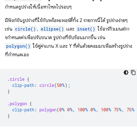
กำหนดรูปร่างให้เนื้อหาไหลไปรอบๆ
มีฟังก์ชันรูปร่างที่ใช้กับพร็อพเพอร์ตี้ทั้ง 2 รายการนี้ได้ รูปร่างง่ายๆ
เช่น
circle()
,
ellipse()
และ
inset()
ใช้อาร์กิวเมนต์กา
รกําหนดค่าเพื่อปรับขนาด รูปร่างที่ซับซ้อนมากขึ้น เช่น
polygon()
ใช้คู่ค่าแกน X และ Y ที่คั่นด้วยคอมมาเพื่อสร้างรูปร่าง
ที่กำหนดเอง
.
circle
{
clip-path
:
circle
(
50
%
);
}
.
polygon
{
clip-path
:
polygon
(
0
%
0
%
,
100
%
0
%
,
100
%
75
%
,
75
%
}