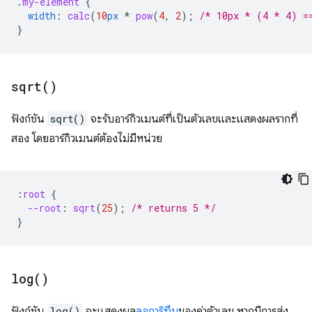
.
my-element
{
width
:
calc
(
10
px
*
pow
(
4
,
2
)
;
/* 10px * (4 * 4) =
}
sqrt(
)
ฟังก์ชัน
sqrt()
จะรับอาร์กิวเมนต์ที่เป็นตัวเลขและแสดงผลรากที่
สอง โดยอาร์กิวเมนต์ต้องไม่มีหน่วย
:
root
{
--root
:
sqrt
(
25
);
/* returns 5 */
}
log(
)
ฟังก์ชัน
log()
จะแสดงผล
ลอการิทึม
ของค่าตัวเลข หากมีการส่ง