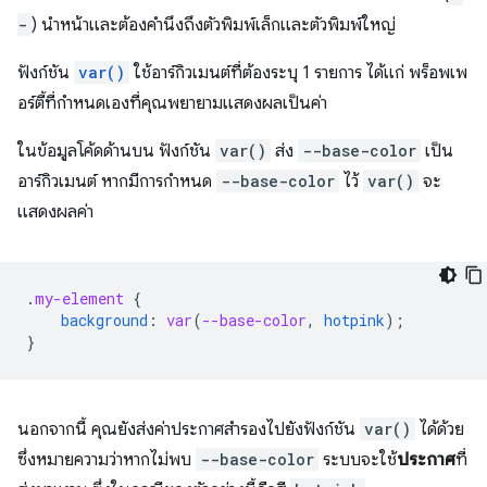
-
) นำหน้าและต้องคำนึงถึงตัวพิมพ์เล็กและตัวพิมพ์ใหญ่
ฟังก์ชัน
var()
ใช้อาร์กิวเมนต์ที่ต้องระบุ 1 รายการ ได้แก่ พร็อพเพ
อร์ตี้ที่กำหนดเองที่คุณพยายามแสดงผลเป็นค่า
ในข้อมูลโค้ดด้านบน ฟังก์ชัน
var()
ส่ง
--base-color
เป็น
อาร์กิวเมนต์ หากมีการกําหนด
--base-color
ไว้
var()
จะ
แสดงผลค่า
.
my-element
{
background
:
var
(
--base-color
,
hotpink
);
}
นอกจากนี้ คุณยังส่งค่าประกาศสำรองไปยังฟังก์ชัน
var()
ได้ด้วย
ซึ่งหมายความว่าหากไม่พบ
--base-color
ระบบจะใช้
ประกาศ
ที่