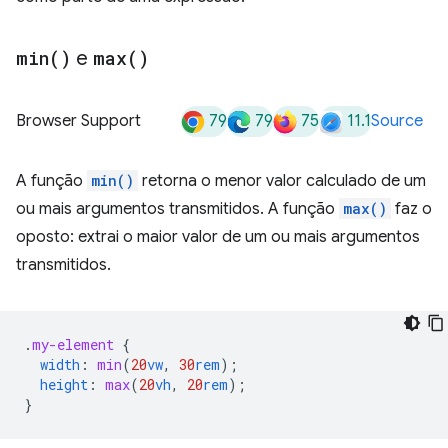
min(
)
e
max(
)
79
79
75
11.1
Browser Support
Source
A função
min()
retorna o menor valor calculado de um
ou mais argumentos transmitidos. A função
max()
faz o
oposto: extrai o maior valor de um ou mais argumentos
transmitidos.
.
my-element
{
width
:
min
(
20
vw
,
30
rem
);
height
:
max
(
20
vh
,
20
rem
);
}