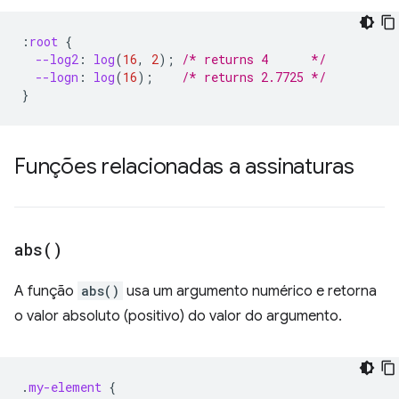
:
root
{
--log2
:
log
(
16
,
2
);
/* returns 4      */
--logn
:
log
(
16
);
/* returns 2.7725 */
}
Funções relacionadas a assinaturas
abs(
)
A função
abs()
usa um argumento numérico e retorna
o valor absoluto (positivo) do valor do argumento.
.
my-element
{