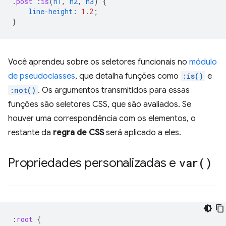
.
post
:
is
(
h1
,
h2
,
h3
)
{
line-height
:
1.2
;
}
Você aprendeu sobre os seletores funcionais no
módulo
de pseudoclasses
, que detalha funções como
:is()
e
:not()
. Os argumentos transmitidos para essas
funções são seletores CSS, que são avaliados. Se
houver uma correspondência com os elementos, o
restante da
regra de CSS
será aplicado a eles.
Propriedades personalizadas e
var(
)
:
root
{