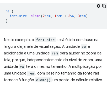
h1
{
font-size
:
clamp
(
2
rem
,
1
rem
+
3
vw
,
3
rem
);
}
Neste exemplo, o
font-size
será fluido com base na
largura da janela de visualização. A unidade
vw
é
adicionada a uma unidade
rem
para ajudar no zoom da
tela, porque, independentemente do nível de zoom, uma
unidade
vw
terá o mesmo tamanho. A multiplicação por
uma unidade
rem
, com base no tamanho da fonte raiz,
fornece à função
clamp()
um ponto de cálculo relativo.