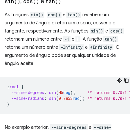
sin(
)
,
cos(
)
e
tan(
)
As funções
sin()
,
cos()
e
tan()
recebem um
argumento de ângulo e retornam o seno, cosseno e
tangente, respectivamente. As funções
sin()
e
cos()
retornam um número entre
-1
e
1
. A função
tan()
retorna um número entre
-Infinity
e
+Infinity
. O
argumento de ângulo pode ser qualquer unidade de
ângulo aceita.
:
root
{
--sine-degrees
:
sin
(
45
deg
);
/* returns 0.7071 
--sine-radians
:
sin
(
0.7853
rad
);
/* returns 0.7071 
}
No exemplo anterior,
--sine-degrees
e
--sine-