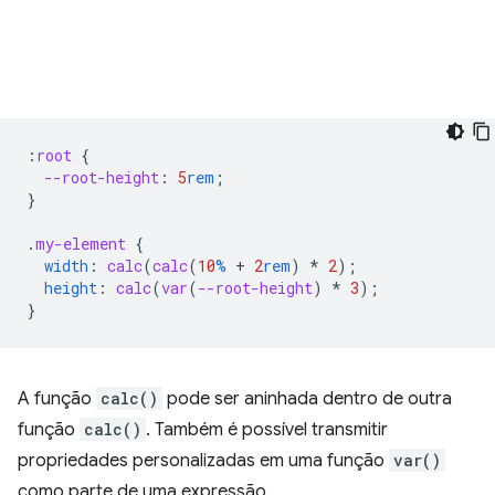
:
root
{
--root-height
:
5
rem
;
}
.
my-element
{
width
:
calc
(
calc
(
10
%
+
2
rem
)
*
2
);
height
:
calc
(
var
(
--root-height
)
*
3
);
}
A função
calc()
pode ser aninhada dentro de outra
função
calc()
. Também é possível transmitir
propriedades personalizadas em uma função
var()
como parte de uma expressão.