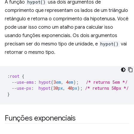
A função
hypot()
usa dois argumentos de
comprimento que representam os lados de um triângulo
retângulo e retorna o comprimento da hipotenusa. Você
pode usar isso como um atalho para calcular isso
usando funções exponenciais. Os dois argumentos
precisam ser do mesmo tipo de unidade, e
hypot()
vai
retornar o mesmo tipo.
:
root
{
--use-ems
:
hypot
(
3
em
,
4
em
);
/* returns 5em */
--use-px
:
hypot
(
30
px
,
40
px
);
/* returns 50px */
}
Funções exponenciais