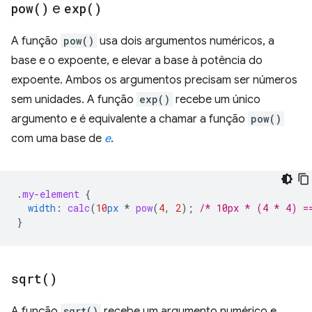
pow(
)
e
exp(
)
A função
pow()
usa dois argumentos numéricos, a
base e o expoente, e elevar a base à potência do
expoente. Ambos os argumentos precisam ser números
sem unidades. A função
exp()
recebe um único
argumento e é equivalente a chamar a função
pow()
com uma base de
e
.
.
my-element
{
width
:
calc
(
10
px
*
pow
(
4
,
2
)
;
/* 10px * (4 * 4) =
}
sqrt(
)
A função
sqrt()
recebe um argumento numérico e