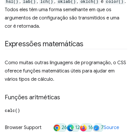
hsl()
,
lab()
,
lch()
,
oklab()
,
oklch()
e
color()
.
Todos eles têm uma forma semelhante em que os
argumentos de configuração são transmitidos e uma
cor é retornada.
Expressões matemáticas
Como muitas outras linguagens de programação, o CSS
oferece funções matemáticas úteis para ajudar em
vários tipos de cálculo.
Funções aritméticas
calc(
)
26
12
16
7
Browser Support
Source