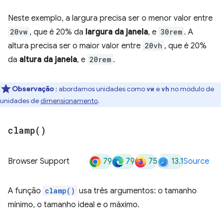
Neste exemplo, a largura precisa ser o menor valor entre
20vw
, que é 20% da
largura da janela
, e
30rem
. A
altura precisa ser o maior valor entre
20vh
, que é 20%
da
altura da janela
, e
20rem
.
Observação
: abordamos unidades como
e
no módulo de
vw
vh
unidades de
dimensionamento
.
clamp(
)
79
79
75
13.1
Browser Support
Source
A função
clamp()
usa três argumentos: o tamanho
mínimo, o tamanho ideal e o máximo.