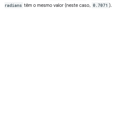
radians
têm o mesmo valor (neste caso,
0.7071
).