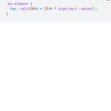
.
my-element
{
top
:
calc
(
50
vh
+
25
vh
*
sign
(
var
(
--value
))
;
}