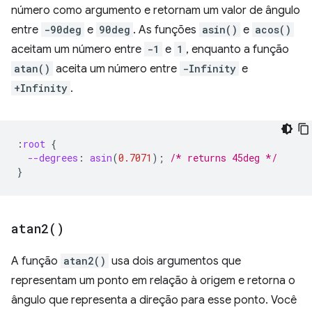
número como argumento e retornam um valor de ângulo
entre
-90deg
e
90deg
. As funções
asin()
e
acos()
aceitam um número entre
-1
e
1
, enquanto a função
atan()
aceita um número entre
-Infinity
e
+Infinity
.
:
root
{
--degrees
:
asin
(
0.7071
);
/* returns 45deg */
}
atan2(
)
A função
atan2()
usa dois argumentos que
representam um ponto em relação à origem e retorna o
ângulo que representa a direção para esse ponto. Você