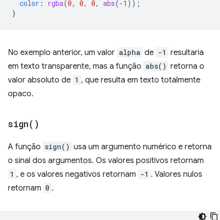
color
:
rgba
(
0
,
0
,
0
,
abs
(
-1
));
}
No exemplo anterior, um valor
alpha
de
-1
resultaria
em texto transparente, mas a função
abs()
retorna o
valor absoluto de
1
, que resulta em texto totalmente
opaco.
sign(
)
A função
sign()
usa um argumento numérico e retorna
o sinal dos argumentos. Os valores positivos retornam
1
, e os valores negativos retornam
-1
. Valores nulos
retornam
0
.