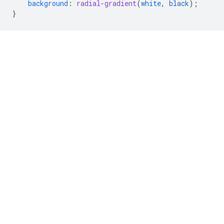
background
:
radial-gradient
(
white
,
black
);
}