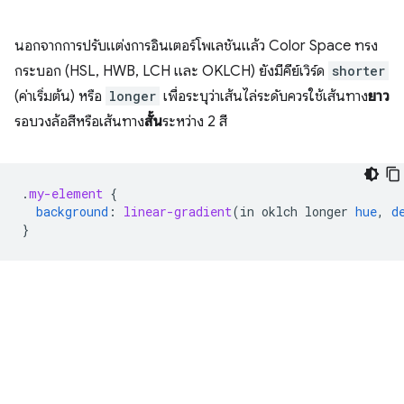
นอกจากการปรับแต่งการอินเตอร์โพเลชันแล้ว Color Space ทรง
กระบอก (HSL, HWB, LCH และ OKLCH) ยังมีคีย์เวิร์ด
shorter
(ค่าเริ่มต้น) หรือ
longer
เพื่อระบุว่าเส้นไล่ระดับควรใช้เส้นทาง
ยาว
รอบวงล้อสีหรือเส้นทาง
สั้น
ระหว่าง 2 สี
.
my-element
{
background
:
linear-gradient
(
in
oklch
longer
hue
,
d
}