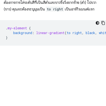
ต้องการการไล่ระดับสีที่เป็นสีดําและขาวซึ่งวิ่งจากซ้าย (ดํา) ไปขวา
(ขาว) คุณจะต้องระบุมุมเป็น
to right
เป็นอาร์กิวเมนต์แรก
.
my-element
{
background
:
linear-gradient
(
to
right
,
black
,
whi
}