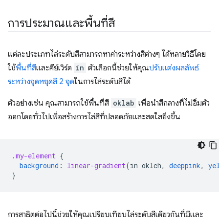
การประมาณและพื้นที่สี
แต่ละประเภทไล่ระดับสีสามารถหาค่าระหว่างสีต่างๆ ได้หลายวิธีโดย
ใช้
พื้นที่สี
และคีย์เวิร์ด
in
ตัวเลือกนี้ช่วยให้คุณ
ปรับแต่งผลลัพธ์
ระหว่างจุดหยุดสี 2 จุด
ในการไล่ระดับสีได้
ตัวอย่างเช่น คุณสามารถใช้พื้นที่สี
oklab
เพื่อนำสีกลางที่ไม่อิ่มตัว
ออกโดยทั่วไปเพื่อสร้างการไล่สีที่ปลอดภัยและสดใสยิ่งขึ้น
.
my-element
{
background
:
linear-gradient
(
in
oklch
,
deeppink
,
ye
}
การสาธิตต่อไปนี้ช่วยให้คุณเปรียบเทียบไล่ระดับสีเดียวกันที่มีและ