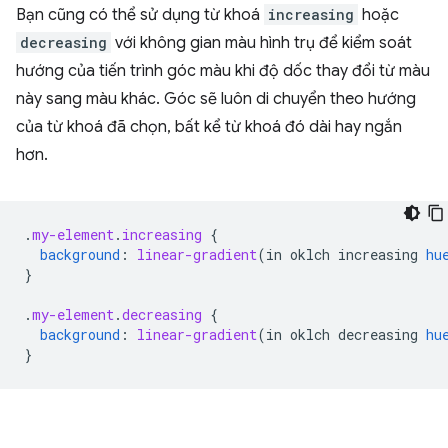
Bạn cũng có thể sử dụng từ khoá
increasing
hoặc
decreasing
với không gian màu hình trụ để kiểm soát
hướng của tiến trình góc màu khi độ dốc thay đổi từ màu
này sang màu khác. Góc sẽ luôn di chuyển theo hướng
của từ khoá đã chọn, bất kể từ khoá đó dài hay ngắn
hơn.
.
my-element
.
increasing
{
background
:
linear-gradient
(
in
oklch
increasing
hu
}
.
my-element
.
decreasing
{
background
:
linear-gradient
(
in
oklch
decreasing
hu
}