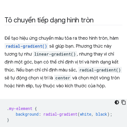
Tô chuyển tiếp dạng hình tròn
Để tạo hiệu ứng chuyển màu tỏa ra theo hình tròn, hàm
radial-gradient()
sẽ giúp bạn. Phương thức này
tương tự như
linear-gradient()
, nhưng thay vì chỉ
định một góc, bạn có thể chỉ định vị trí và hình dạng kết
thúc. Nếu bạn chỉ chỉ định màu sắc,
radial-gradient()
sẽ tự động chọn vị trí là
center
và chọn một vòng tròn
hoặc hình elip, tuỳ thuộc vào kích thước của hộp.
.
my-element
{
background
:
radial-gradient
(
white
,
black
);
}