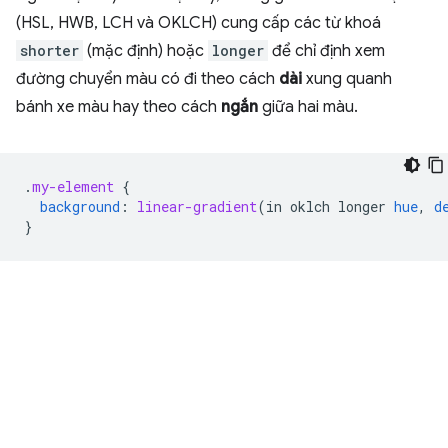
(HSL, HWB, LCH và OKLCH) cung cấp các từ khoá
shorter
(mặc định) hoặc
longer
để chỉ định xem
đường chuyển màu có đi theo cách
dài
xung quanh
bánh xe màu hay theo cách
ngắn
giữa hai màu.
.
my-element
{
background
:
linear-gradient
(
in
oklch
longer
hue
,
d
}