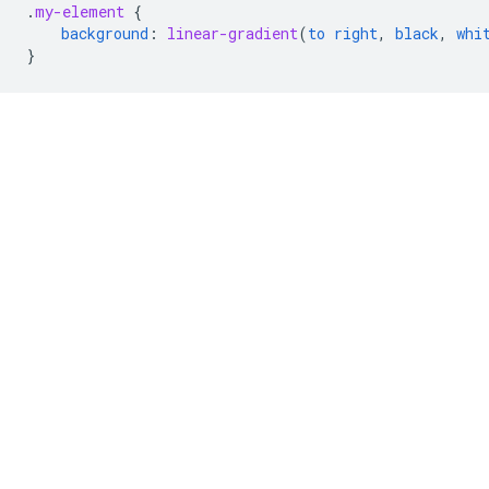
.
my-element
{
background
:
linear-gradient
(
to
right
,
black
,
whi
}