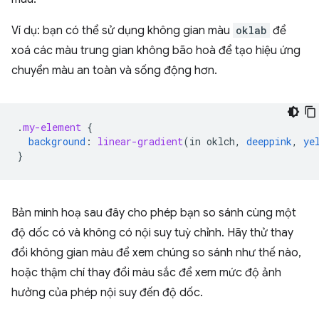
Ví dụ: bạn có thể sử dụng không gian màu
oklab
để
xoá các màu trung gian không bão hoà để tạo hiệu ứng
chuyển màu an toàn và sống động hơn.
.
my-element
{
background
:
linear-gradient
(
in
oklch
,
deeppink
,
ye
}
Bản minh hoạ sau đây cho phép bạn so sánh cùng một
độ dốc có và không có nội suy tuỳ chỉnh. Hãy thử thay
đổi không gian màu để xem chúng so sánh như thế nào,
hoặc thậm chí thay đổi màu sắc để xem mức độ ảnh
hưởng của phép nội suy đến độ dốc.