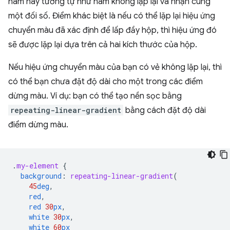
hàm này tương tự như hàm không lặp lại và nhận cùng
một đối số. Điểm khác biệt là nếu có thể lặp lại hiệu ứng
chuyển màu đã xác định để lấp đầy hộp, thì hiệu ứng đó
sẽ được lặp lại dựa trên cả hai kích thước của hộp.
Nếu hiệu ứng chuyển màu của bạn có vẻ không lặp lại, thì
có thể bạn chưa đặt độ dài cho một trong các điểm
dừng màu. Ví dụ: bạn có thể tạo nền sọc bằng
repeating-linear-gradient
bằng cách đặt độ dài
điểm dừng màu.
.
my-element
{
background
:
repeating-linear-gradient
(
45
deg
,
red
,
red
30
px
,
white
30
px
,
white
60
px