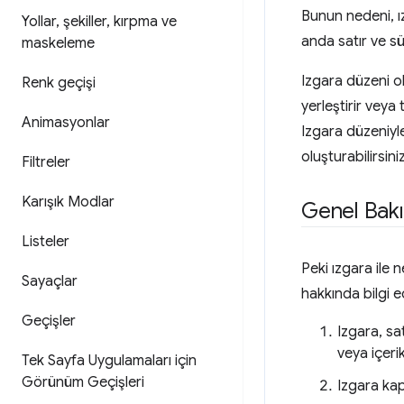
Bunun nedeni, ız
Yollar
,
şekiller
,
kırpma ve
anda satır ve s
maskeleme
Izgara düzeni ol
Renk geçişi
yerleştirir veya
Animasyonlar
Izgara düzeniyle
oluşturabilirsiniz
Filtreler
Karışık Modlar
Genel Bakı
Listeler
Peki ızgara ile 
Sayaçlar
hakkında bilgi e
Geçişler
Izgara, sat
veya içeri
Tek Sayfa Uygulamaları için
Görünüm Geçişleri
Izgara kap