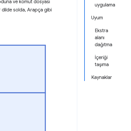
 moduna ve komut dosyası
uygulama
r dilde solda, Arapça gibi
Uyum
Ekstra
alanı
dağıtma
İçeriği
taşıma
Kaynaklar