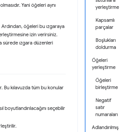
sütunlara
olmasıdır. Yani öğeleri aynı
yerleştirme
Kapsamlı
. Ardından, öğeleri bu ızgaraya
parçalar
leştirmesine izin verirsiniz.
Boşlukları
sa sürede ızgara düzenleri
doldurma
Öğeleri
yerleştirme
Öğeleri
birleştirme
tir. Bu kılavuzda tüm bu konular
Negatif
satır
sıl boyutlandırılacağını seçebilir
numaraları
ştirilir.
Adlandırılmış