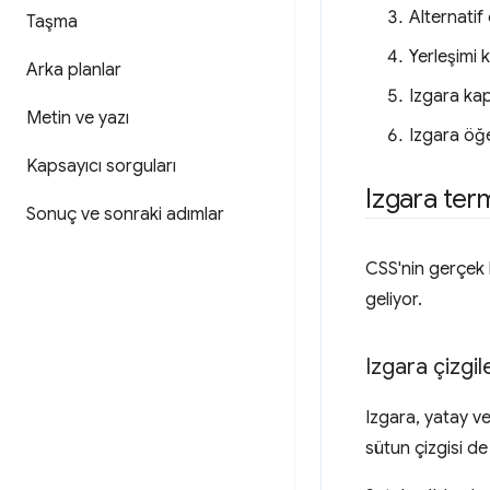
Alternatif 
Taşma
Yerleşimi k
Arka planlar
Izgara kap
Metin ve yazı
Izgara öğel
Kapsayıcı sorguları
Izgara term
Sonuç ve sonraki adımlar
CSS'nin gerçek b
geliyor.
Izgara çizgil
Izgara, yatay v
sütun çizgisi de