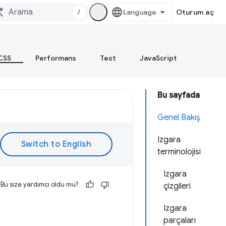
/
Oturum aç
CSS
Performans
Test
JavaScript
Bu sayfada
Genel Bakış
Izgara
terminolojisi
Izgara
Bu size yardımcı oldu mu?
çizgileri
Izgara
parçaları