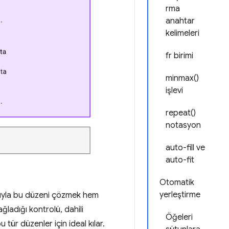
rma
anahtar
kelimeleri
fr birimi
minmax()
işlevi
repeat()
notasyon
auto-fill ve
auto-fit
Otomatik
yerleştirme
asıyla bu düzeni çözmek hem
ladığı kontrolü, dahili
Öğeleri
tür düzenler için ideal kılar.