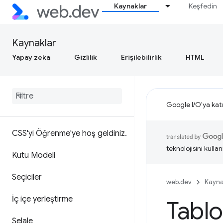
Kaynaklar
Keşfedin
Kaynaklar
Yapay zeka
Gizlilik
Erişilebilirlik
HTML
Google I/O'ya katı
CSS'yi Öğrenme'ye hoş geldiniz
.
teknolojisini kullan
Kutu Modeli
Seçiciler
web.dev
Kayna
İç içe yerleştirme
Tablo
Şelale