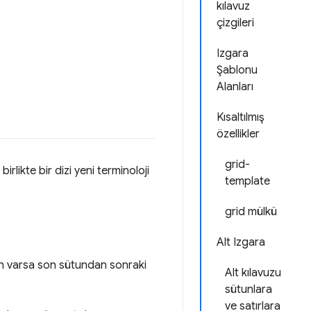
kılavuz
çizgileri
Izgara
Şablonu
Alanları
Kısaltılmış
özellikler
grid-
rlikte bir dizi yeni terminoloji
template
grid mülkü
Alt Izgara
un varsa son sütundan sonraki
Alt kılavuzu
sütunlara
ve satırlara