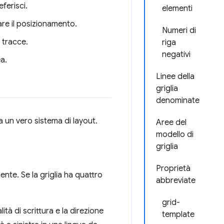
eferisci.
elementi
are il posizionamento.
Numeri di
e tracce.
riga
negativi
ea.
Linee della
griglia
denominate
a un vero sistema di layout.
Aree del
modello di
griglia
Proprietà
nte. Se la griglia ha quattro
abbreviate
grid-
à di scrittura e la direzione
template