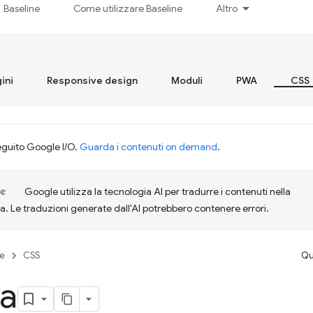
Baseline
Come utilizzare Baseline
Altro
ini
Responsive design
Moduli
PWA
CSS
eguito Google I/O.
Guarda i contenuti on demand
.
Google utilizza la tecnologia AI per tradurre i contenuti nella
ta. Le traduzioni generate dall'AI potrebbero contenere errori.
se
CSS
Qu
ia