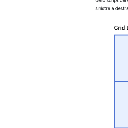
dello script del
sinistra a destr