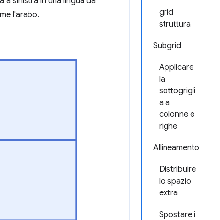
à a sinistra in una lingua da
grid
ome l'arabo.
struttura
Subgrid
Applicare
la
sottogrigli
a a
colonne e
righe
Allineamento
Distribuire
lo spazio
extra
Spostare i