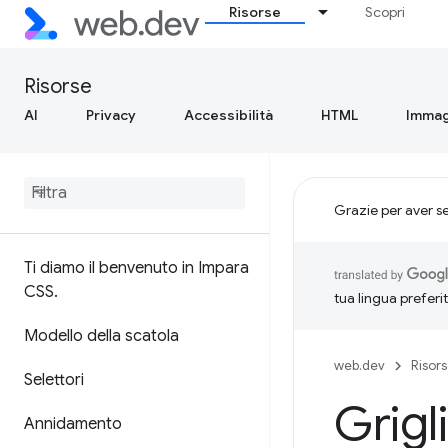
Risorse
Scopri
Risorse
AI
Privacy
Accessibilità
HTML
Immag
Grazie per aver s
Ti diamo il benvenuto in Impara
CSS
.
tua lingua preferi
Modello della scatola
web.dev
Risor
Selettori
Grigl
Annidamento