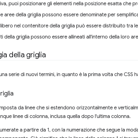
tiva, puoi posizionare gli elementi nella posizione esatta che pr
 le aree della griglia possono essere denominate per semplific
libero nel contenitore della griglia può essere distribuito tra l
i della griglia possono essere allineati all'interno della loro ar
a della griglia
na serie di nuovi termini, in quanto è la prima volta che CSS h
riglia
omposta da linee che si estendono orizzontalmente e verticalme
nque linee di colonna, inclusa quella dopo l'ultima colonna.
umerate a partire da 1, con la numerazione che segue la modalit