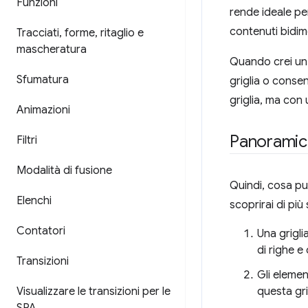
Funzioni
rende ideale pe
contenuti bidim
Tracciati
,
forme
,
ritaglio e
mascheratura
Quando crei un l
Sfumatura
griglia o consen
griglia, ma con 
Animazioni
Panoramic
Filtri
Modalità di fusione
Quindi, cosa puo
Elenchi
scoprirai di più 
Contatori
Una grigl
di righe e
Transizioni
Gli elemen
Visualizzare le transizioni per le
questa gri