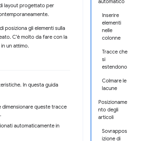
automatico
di layout progettato per
e contemporaneamente.
Inserire
elementi
i posiziona gli elementi sulla
nelle
reato. C'è molto da fare con la
colonne
 in un attimo.
Tracce che
si
estendono
Colmare le
teristiche. In questa guida
lacune
Posizioname
me dimensionare queste tracce
nto degli
.
articoli
izionati automaticamente in
Sovrappos
izione di