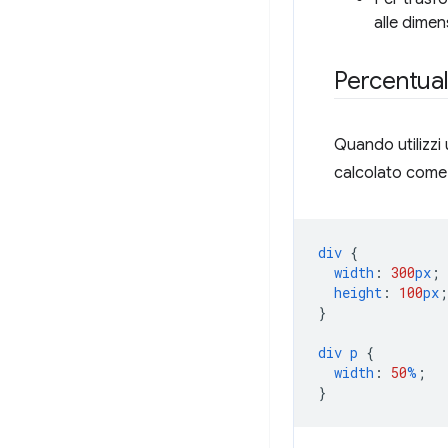
alle dimensi
Percentual
Quando utilizzi
calcolato come 
div
{
width
:
300
px
;
height
:
100
px
;
}
div
p
{
width
:
50
%
;
}