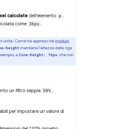
ixel calcolate
dell'elemento
p
.
calcolata come
36px
.
un'unità. Come hai appreso nel
modulo
mantiene l'altezza della riga
ne-height
 esempio, a
, che non
line-height: 15px
ento un filtro seppia
50%
.
abili per impostare un valore di
dimensioni del 120% rispetto