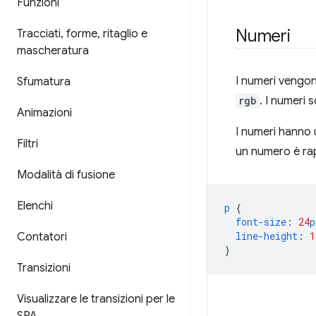
Funzioni
Numeri
Tracciati
,
forme
,
ritaglio e
mascheratura
I numeri vengono
Sfumatura
rgb
. I numeri s
Animazioni
I numeri hanno 
Filtri
un numero è rap
Modalità di fusione
Elenchi
p
{
font-size
:
24
p
line-height
:
1
Contatori
}
Transizioni
Visualizzare le transizioni per le