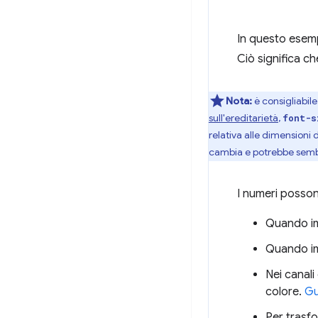
In questo esem
Ciò significa c
Nota:
è consigliabil
sull'ereditarietà
,
font-s
relativa alle dimensioni
cambia e potrebbe sembr
I numeri possono
Quando impo
Quando im
Nei canali
colore.
Gu
Per trasf