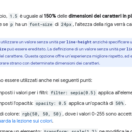
pio,
1.5
è uguale al
150%
delle
dimensioni dei caratteri in p
he se
p
ha un
font-size
di
24px
, l'altezza della riga verrà 
e utilizzare un valore senza unità per
anziché specificare 
line-height
può essere ereditato. La definizione di un valore senza unità per
ize
li
 del carattere. Questa opzione offre un'esperienza migliore rispetto, ad
are strano con determinate dimensioni dei caratteri.
 essere utilizzati anche nei seguenti punti:
sti i valori per i filtri:
filter: sepia(0.5)
applica all'elem
posti l'opacità:
opacity: 0.5
applica un'opacità di
50%
.
 di colore:
rgb(50, 50, 50)
, dove i valori 0-255 sono accett
arda la lezione sui colori
.
ormare un elemento:
transform: scale(1.2)
ne modifica le 