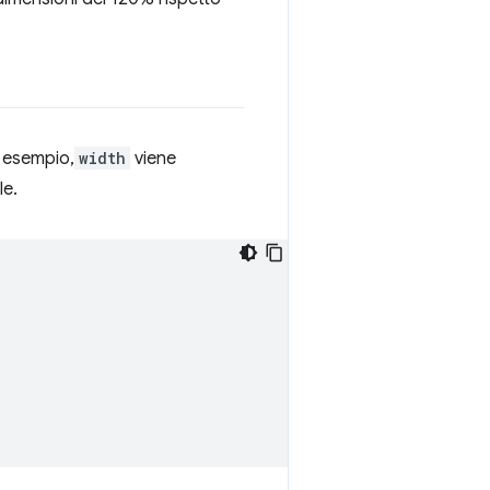
d esempio,
width
viene
le.