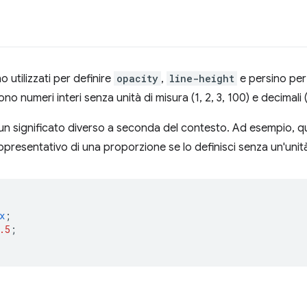
 utilizzati per definire
opacity
,
line-height
e persino per i
ono numeri interi senza unità di misura (1, 2, 3, 100) e decimali (0
un significato diverso a seconda del contesto. Ad esempio, q
presentativo di una proporzione se lo definisci senza un'unità
x
;
.5
;