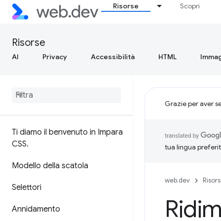
Risorse
Scopri
Risorse
AI
Privacy
Accessibilità
HTML
Immag
Grazie per aver s
Ti diamo il benvenuto in Impara
CSS
.
tua lingua preferi
Modello della scatola
web.dev
Risor
Selettori
Ridim
Annidamento