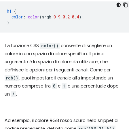
h1
{
color
:
color
(
srgb
0.9
0.2
0.4
);
}
La funzione CSS
color()
consente di scegliere un
colore in uno spazio di colore specifico. Il primo
argomento è lo spazio di colore da utilizzare, che
definisce le opzioni per i seguenti canali. Come per
rgb()
, puoi impostare il canale alfa impostando un
numero compreso tra
0
e
1
o una percentuale dopo
un
/
.
Ad esempio, il colore RGB rosso scuro nello snippet di
codice precedente, definito come
rgb(183 21 64)
,