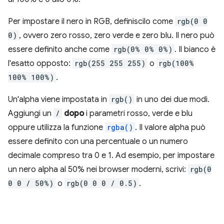
Per impostare il nero in RGB, definiscilo come
rgb(0 0
0)
, ovvero zero rosso, zero verde e zero blu. Il nero può
essere definito anche come
rgb(0% 0% 0%)
. Il bianco è
l'esatto opposto:
rgb(255 255 255)
o
rgb(100%
100% 100%)
.
Un'alpha viene impostata in
rgb()
in uno dei due modi.
Aggiungi un
/
dopo
i parametri rosso, verde e blu
oppure utilizza la funzione
rgba()
. Il valore alpha può
essere definito con una percentuale o un numero
decimale compreso tra 0 e 1. Ad esempio, per impostare
un nero alpha al 50% nei browser moderni, scrivi:
rgb(0
0 0 / 50%)
o
rgb(0 0 0 / 0.5)
.