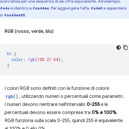
scorciatoia per una sequenza di sei cifre equivalente. Ad esempio,
è identico a
. Per aggiungere l'alfa,
si espanderà
#a4e
#aa44ee
#a4e8
in
.
#aa44ee88
RGB (rosso
,
verde
,
blu)
h1
{
color
:
rgb
(
183
21
64
);
}
I colori RGB sono definiti con la funzione di colore
rgb()
, utilizzando numeri o percentuali come parametri.
I numeri devono rientrare nell'intervallo
0-255
e le
percentuali devono essere comprese tra
0% e 100%‌
.
RGB funziona sulla scala 0-255, quindi 255 è equivalente
al 100% e 0 allo 0%.