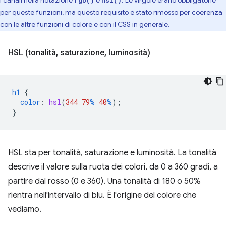
i canali nella notazione
e
. Le virgole erano obbligatorie
rgb()
hsl()
per queste funzioni, ma questo requisito è stato rimosso per coerenza
con le altre funzioni di colore e con il CSS in generale.
HSL (tonalità
,
saturazione
,
luminosità)
h1
{
color
:
hsl
(
344
79
%
40
%
);
}
HSL sta per tonalità, saturazione e luminosità. La tonalità
descrive il valore sulla ruota dei colori, da 0 a 360 gradi, a
partire dal rosso (0 e 360). Una tonalità di 180 o 50%
rientra nell'intervallo di blu. È l'origine del colore che
vediamo.