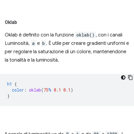
Oklab
Oklab è definito con la funzione
oklab()
, con i canali
Luminosità,
a
e
b
. È utile per creare gradienti uniformi e
per regolare la saturazione di un colore, mantenendone
la tonalità e la luminosità.
h1
{
color
:
oklab
(
75
%
0.1
0.1
)
}