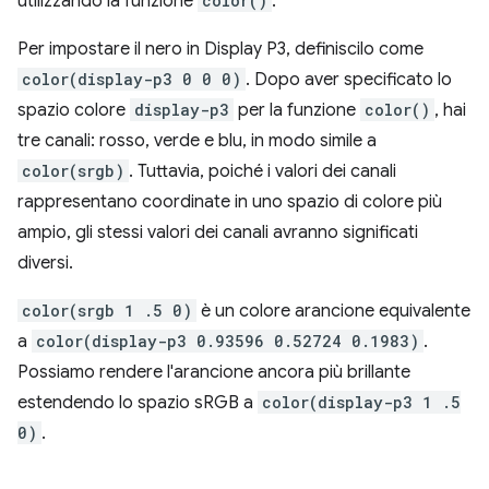
utilizzando la funzione
color()
.
Per impostare il nero in Display P3, definiscilo come
color(display-p3 0 0 0)
. Dopo aver specificato lo
spazio colore
display-p3
per la funzione
color()
, hai
tre canali: rosso, verde e blu, in modo simile a
color(srgb)
. Tuttavia, poiché i valori dei canali
rappresentano coordinate in uno spazio di colore più
ampio, gli stessi valori dei canali avranno significati
diversi.
color(srgb 1 .5 0)
è un colore arancione equivalente
a
color(display-p3 0.93596 0.52724 0.1983)
.
Possiamo rendere l'arancione ancora più brillante
estendendo lo spazio sRGB a
color(display-p3 1 .5
0)
.