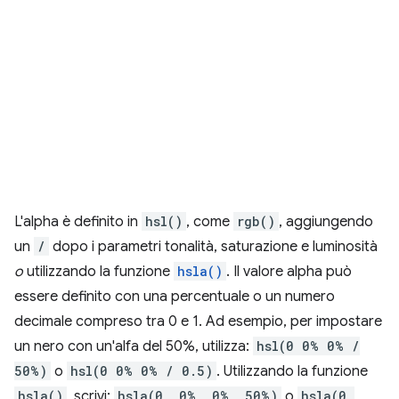
L'alpha è definito in
hsl()
, come
rgb()
, aggiungendo
un
/
dopo i parametri tonalità, saturazione e luminosità
o
utilizzando la funzione
hsla()
. Il valore alpha può
essere definito con una percentuale o un numero
decimale compreso tra 0 e 1. Ad esempio, per impostare
un nero con un'alfa del 50%, utilizza:
hsl(0 0% 0% /
50%)
o
hsl(0 0% 0% / 0.5)
. Utilizzando la funzione
hsla()
, scrivi:
hsla(0, 0%, 0%, 50%)
o
hsla(0,