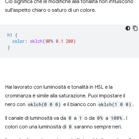
Ciò significa che le modifiche alla tonalità non influiscono
sull'aspetto chiaro o saturo di un colore.
h1
{
color
:
oklch
(
80
%
0.1
200
)
}
Hai lavorato con luminosità e tonalità in HSL e la
crominanza è simile alla saturazione. Puoi impostare il
nero con
oklch(0 0 0)
e il bianco con
oklch(1 0 0)
.
Il canale di luminosità va da
0
a
1
o da
0%
a
100%
. I
colori con una luminosità di
0
saranno sempre neri.