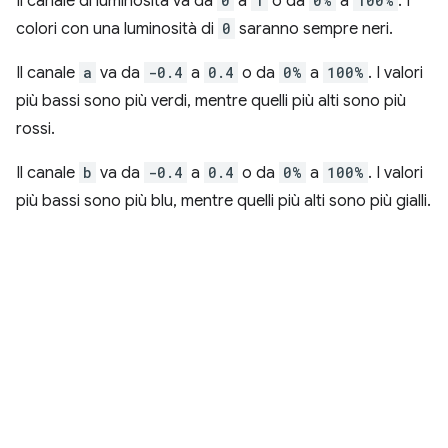
Il canale di luminosità va da
0
a
1
o da
0%
a
100%
. I
colori con una luminosità di
0
saranno sempre neri.
Il canale
a
va da
-0.4
a
0.4
o da
0%
a
100%
. I valori
più bassi sono più verdi, mentre quelli più alti sono più
rossi.
Il canale
b
va da
-0.4
a
0.4
o da
0%
a
100%
. I valori
più bassi sono più blu, mentre quelli più alti sono più gialli.