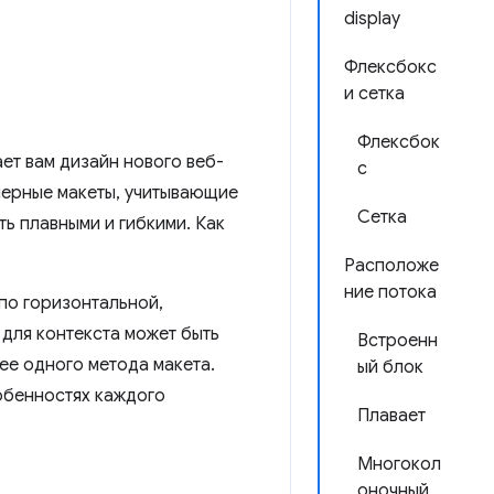
display
Флексбокс
и сетка
Флексбок
ет вам дизайн нового веб-
с
умерные макеты, учитывающие
Сетка
ть плавными и гибкими. Как
Расположе
ние потока
по горизонтальной,
 для контекста может быть
Встроенн
ее одного метода макета.
ый блок
собенностях каждого
Плавает
Многокол
оночный