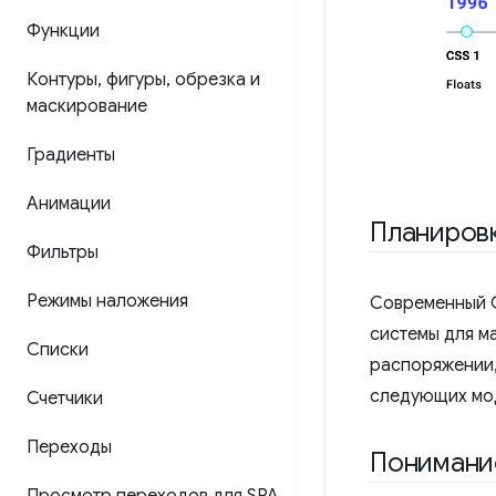
Функции
Контуры
,
фигуры
,
обрезка и
маскирование
Градиенты
Анимации
Планировк
Фильтры
Режимы наложения
Современный C
системы для ма
Списки
распоряжении,
следующих мо
Счетчики
Переходы
Понимани