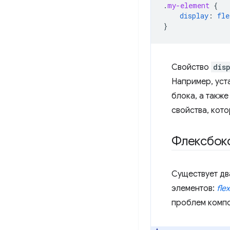
.
my-element
{
display
:
fle
}
Свойство
dis
Например, уст
блока, а также
свойства, кот
Флексбокс
Существует дв
элементов:
fle
проблем компо