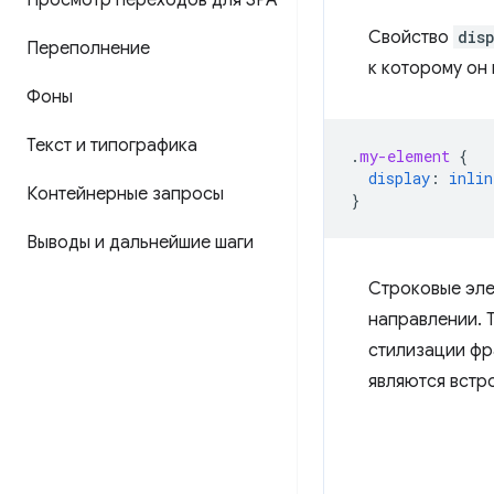
Просмотр переходов для SPA
Свойство
dis
Переполнение
к которому он
Фоны
Текст и типографика
.
my-element
{
display
:
inlin
Контейнерные запросы
}
Выводы и дальнейшие шаги
Строковые эле
направлении. 
стилизации фр
являются встр