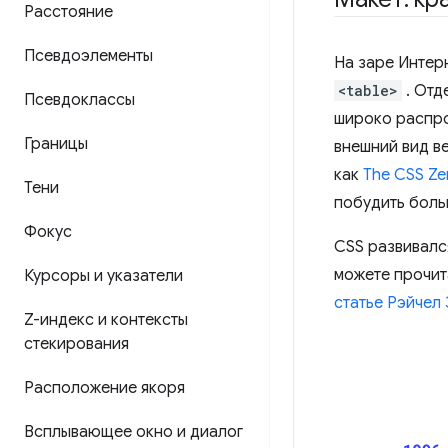
Расстояние
Псевдоэлементы
На заре Интер
<table>
. Отд
Псевдоклассы
широко распро
Границы
внешний вид в
как
The CSS Ze
Тени
побудить боль
Фокус
CSS развивалс
можете прочита
Курсоры и указатели
статье Рэйчел
Z-индекс и контексты
стекирования
Расположение якоря
Всплывающее окно и диалог