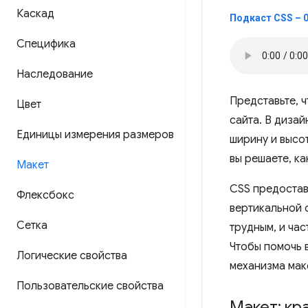
Каскад
Подкаст CSS – 
Специфика
Наследование
Представьте, ч
Цвет
сайта. В диза
Единицы измерения размеров
ширину и высо
вы решаете, ка
Макет
CSS предостав
Флексбокс
вертикальной 
Сетка
трудным, и ча
Чтобы помочь 
Логические свойства
механизма мак
Пользовательские свойства
Макет: кр