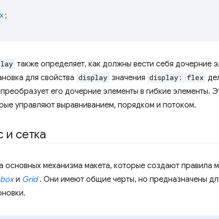
x
;
play
также определяет, как должны вести себя дочерние э
ановка для свойства
display
значения
display: flex
дел
 преобразует его дочерние элементы в гибкие элементы. Э
орые управляют выравниванием, порядком и потоком.
 и сетка
а основных механизма макета, которые создают правила м
xbox
и
Grid
. Они имеют общие черты, но предназначены дл
новки.