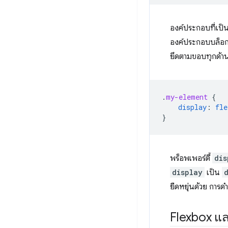
องค์ประกอบที่เป็น
องค์ประกอบบล็อก
ยึดตามขอบทุกด้
.
my-element
{
display
:
fle
}
พร็อพเพอร์ตี้
dis
display
เป็น
ยืดหยุ่นด้วย การด
Flexbox แล