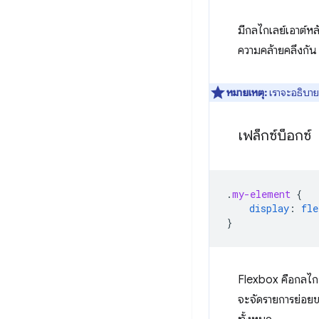
มีกลไกเลย์เอาต์ห
ความคล้ายคลึงกัน
หมายเหตุ:
เราจะอธิบาย
เฟล็กซ์บ็อกซ์
.
my-element
{
display
:
fle
}
Flexbox คือกลไกก
จะจัดรายการย่อยข