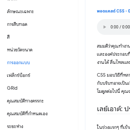
ลักษณะเฉพาะ
พอดแคสต์ CSS - 00
การสืบทอด
สี
สมมติว่าคุณทำงาน
หน่วยวัดขนาด
และองค์ประกอบที่น
งานได้ ลื่นไหลและ
การออกแบบ
CSS มอบวิธีที่หล
เฟล็กซ์บ็อกซ์
กับบริบทอาจเป็นเรื
GRid
โมดูลต่อไปนี้ คุ
คุณสมบัติทางตรรกะ
เลย์เอาต์: ป
คุณสมบัติที่กําหนดเอง
ระยะห่าง
ในช่วงแรกๆ ที่เข