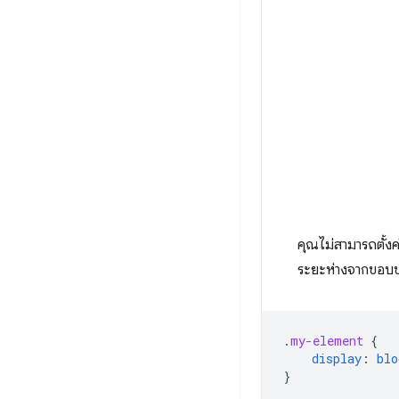
คุณไม่สามารถตั้
ระยะห่างจากขอบข
.
my-element
{
display
:
blo
}