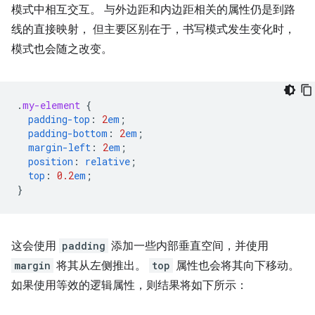
模式中相互交互。 与外边距和内边距相关的属性仍是到路
线的直接映射， 但主要区别在于，书写模式发生变化时，
模式也会随之改变。
.
my-element
{
padding-top
:
2
em
;
padding-bottom
:
2
em
;
margin-left
:
2
em
;
position
:
relative
;
top
:
0.2
em
;
}
这会使用
padding
添加一些内部垂直空间，并使用
margin
将其从左侧推出。
top
属性也会将其向下移动。
如果使用等效的逻辑属性，则结果将如下所示：