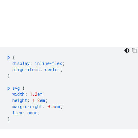
p
{
display
:
inline-flex
;
align-items
:
center
;
}
p
svg
{
width
:
1.2
em
;
height
:
1.2
em
;
margin-right
:
0.5
em
;
flex
:
none
;
}