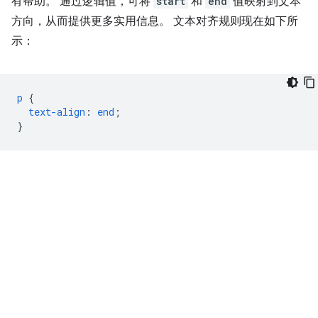
有帮助。 通过逻辑值，可将
start
和
end
值映射到文本
方向，从而提供更多实用信息。 文本对齐规则现在如下所
示：
p
{
text-align
:
end
;
}