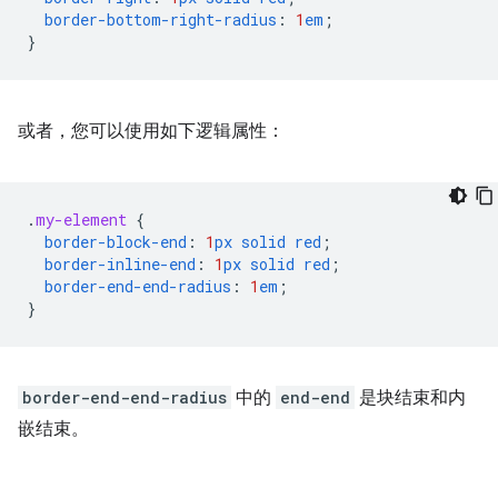
border-bottom-right-radius
:
1
em
;
}
或者，您可以使用如下逻辑属性：
.
my-element
{
border-block-end
:
1
px
solid
red
;
border-inline-end
:
1
px
solid
red
;
border-end-end-radius
:
1
em
;
}
border-end-end-radius
中的
end-end
是块结束
和内
嵌结束。