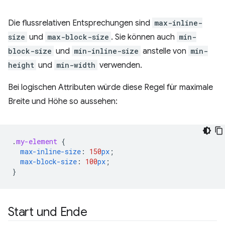
Die flussrelativen Entsprechungen sind
max-inline-
size
und
max-block-size
. Sie können auch
min-
block-size
und
min-inline-size
anstelle von
min-
height
und
min-width
verwenden.
Bei logischen Attributen würde diese Regel für maximale
Breite und Höhe so aussehen:
.
my-element
{
max-inline-size
:
150
px
;
max-block-size
:
100
px
;
}
Start und Ende