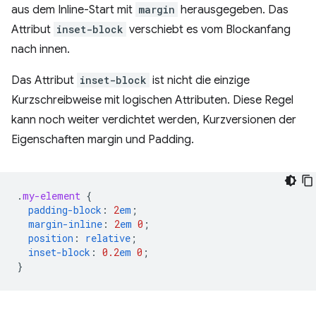
aus dem Inline-Start mit
margin
herausgegeben. Das
Attribut
inset-block
verschiebt es vom Blockanfang
nach innen.
Das Attribut
inset-block
ist nicht die einzige
Kurzschreibweise mit logischen Attributen. Diese Regel
kann noch weiter verdichtet werden, Kurzversionen der
Eigenschaften margin und Padding.
.
my-element
{
padding-block
:
2
em
;
margin-inline
:
2
em
0
;
position
:
relative
;
inset-block
:
0.2
em
0
;
}