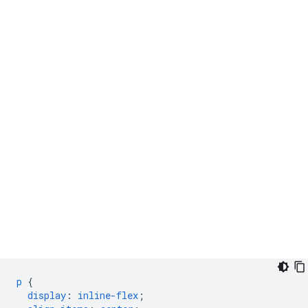
p
{
display
:
inline-flex
;