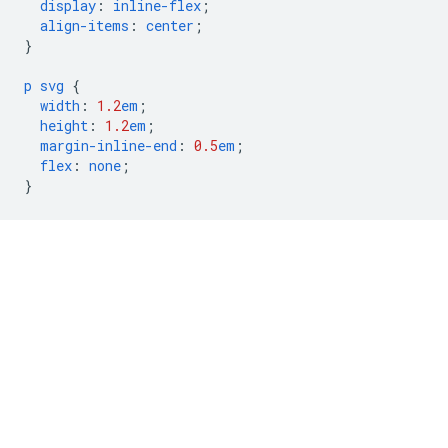
display
:
inline-flex
;
align-items
:
center
;
}
p
svg
{
width
:
1.2
em
;
height
:
1.2
em
;
margin-inline-end
:
0.5
em
;
flex
:
none
;
}