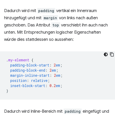
Dadurch wird mit
padding
vertikal ein Innenraum
hinzugefügt und mit
margin
von links nach außen
geschoben. Das Attribut
top
verschiebt ihn auch nach
unten. Mit Entsprechungen logischer Eigenschaften
würde dies stattdessen so aussehen:
.
my-element
{
padding-block-start
:
2
em
;
padding-block-end
:
2
em
;
margin-inline-start
:
2
em
;
position
:
relative
;
inset-block-start
:
0.2
em
;
}
Dadurch wird Inline-Bereich mit
padding
eingefügt und