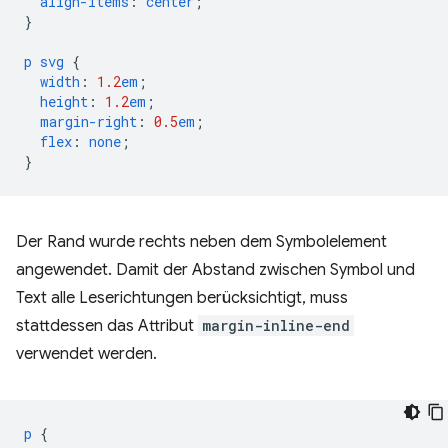
align-items
:
center
;
}
p
svg
{
width
:
1.2
em
;
height
:
1.2
em
;
margin-right
:
0.5
em
;
flex
:
none
;
}
Der Rand wurde rechts neben dem Symbolelement
angewendet. Damit der Abstand zwischen Symbol und
Text alle Leserichtungen berücksichtigt, muss
stattdessen das Attribut
margin-inline-end
verwendet werden.
p
{