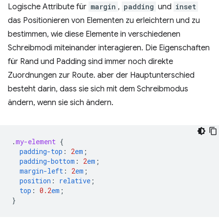
Logische Attribute für
margin
,
padding
und
inset
das Positionieren von Elementen zu erleichtern und zu
bestimmen, wie diese Elemente in verschiedenen
Schreibmodi miteinander interagieren. Die Eigenschaften
für Rand und Padding sind immer noch direkte
Zuordnungen zur Route. aber der Hauptunterschied
besteht darin, dass sie sich mit dem Schreibmodus
ändern, wenn sie sich ändern.
.
my-element
{
padding-top
:
2
em
;
padding-bottom
:
2
em
;
margin-left
:
2
em
;
position
:
relative
;
top
:
0.2
em
;
}