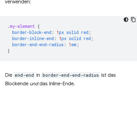
verwenden:
.
my-element
{
border-block-end
:
1
px
solid
red
;
border-inline-end
:
1
px
solid
red
;
border-end-end-radius
:
1
em
;
}
Die
end-end
in
border-end-end-radius
ist das
Blockende
und
das Inline-Ende.