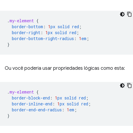
.
my-element
{
border-bottom
:
1
px
solid
red
;
border-right
:
1
px
solid
red
;
border-bottom-right-radius
:
1
em
;
}
Ou você poderia usar propriedades lógicas como esta:
.
my-element
{
border-block-end
:
1
px
solid
red
;
border-inline-end
:
1
px
solid
red
;
border-end-end-radius
:
1
em
;
}