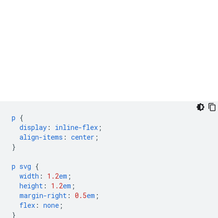
p
{
display
:
inline-flex
;
align-items
:
center
;
}
p
svg
{
width
:
1.2
em
;
height
:
1.2
em
;
margin-right
:
0.5
em
;
flex
:
none
;
}