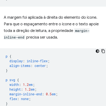
A margem foi aplicada à direita do elemento do ícone.
Para que o espaçamento entre o ícone e o texto apoie
toda a direção de leitura, a propriedade
margin-
inline-end
precisa ser usada.
p
{
display
:
inline-flex
;
align-items
:
center
;
}
p
svg
{
width
:
1.2
em
;
height
:
1.2
em
;
margin-inline-end
:
0.5
em
;
flex
:
none
;
}