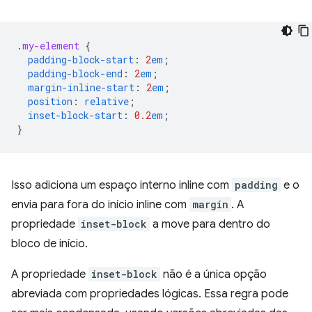
.
my-element
{
padding-block-start
:
2
em
;
padding-block-end
:
2
em
;
margin-inline-start
:
2
em
;
position
:
relative
;
inset-block-start
:
0.2
em
;
}
Isso adiciona um espaço interno inline com
padding
e o
envia para fora do início inline com
margin
. A
propriedade
inset-block
a move para dentro do
bloco de início.
A propriedade
inset-block
não é a única opção
abreviada com propriedades lógicas. Essa regra pode