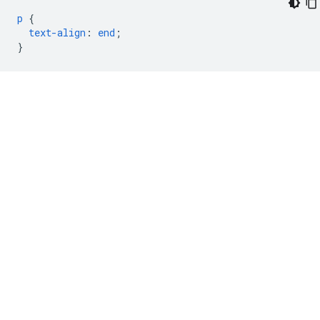
p
{
text-align
:
end
;
}