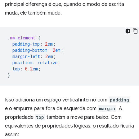
principal diferença é que, quando o modo de escrita
muda, ele também muda.
.
my-element
{
padding-top
:
2
em
;
padding-bottom
:
2
em
;
margin-left
:
2
em
;
position
:
relative
;
top
:
0.2
em
;
}
Isso adiciona um espaço vertical interno com
padding
e o empurra para fora da esquerda com
margin
. A
propriedade
top
também a move para baixo. Com
equivalentes de propriedades lógicas, o resultado ficaria
assim: