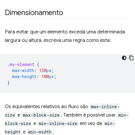
Dimensionamento
Para evitar que um elemento exceda uma determinada
largura ou altura, escreva uma regra como esta:
.
my-element
{
max-width
:
150
px
;
max-height
:
100
px
;
}
Os equivalentes relativos ao fluxo são
max-inline-
size
e
max-block-size
. Também é possível usar
min-
block-size
e
min-inline-size
em vez de
min-
height
e
min-width
.