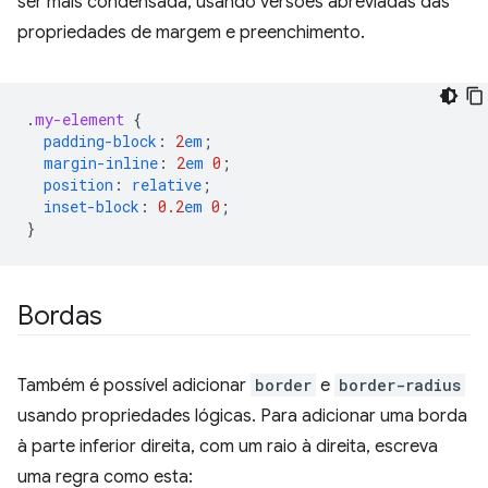
ser mais condensada, usando versões abreviadas das
propriedades de margem e preenchimento.
.
my-element
{
padding-block
:
2
em
;
margin-inline
:
2
em
0
;
position
:
relative
;
inset-block
:
0.2
em
0
;
}
Bordas
Também é possível adicionar
border
e
border-radius
usando propriedades lógicas. Para adicionar uma borda
à parte inferior direita, com um raio à direita, escreva
uma regra como esta: