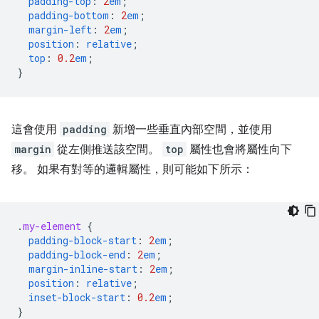
padding-top
:
2
em
;
padding-bottom
:
2
em
;
margin-left
:
2
em
;
position
:
relative
;
top
:
0.2
em
;
}
這會使用
padding
新增一些垂直內部空間，並使用
margin
從左側推送該空間。
top
屬性也會將屬性向下
移。 如果有對等的邏輯屬性，則可能如下所示：
.
my-element
{
padding-block-start
:
2
em
;
padding-block-end
:
2
em
;
margin-inline-start
:
2
em
;
position
:
relative
;
inset-block-start
:
0.2
em
;
}