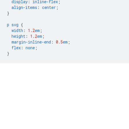
display
:
inline-flex
;
align-items
:
center
;
}
p
svg
{
width
:
1.2
em
;
height
:
1.2
em
;
margin-inline-end
:
0.5
em
;
flex
:
none
;
}