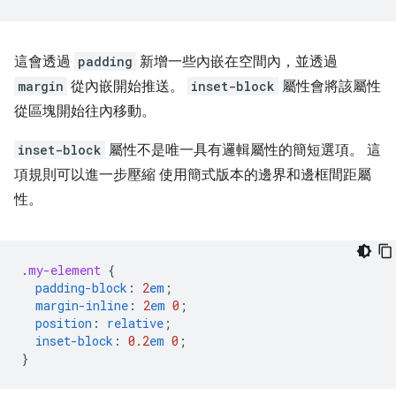
這會透過
padding
新增一些內嵌在空間內，並透過
margin
從內嵌開始推送。
inset-block
屬性會將該屬性
從區塊開始往內移動。
inset-block
屬性不是唯一具有邏輯屬性的簡短選項。 這
項規則可以進一步壓縮 使用簡式版本的邊界和邊框間距屬
性。
.
my-element
{
padding-block
:
2
em
;
margin-inline
:
2
em
0
;
position
:
relative
;
inset-block
:
0.2
em
0
;
}