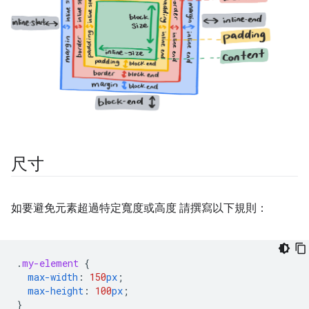
尺寸
如要避免元素超過特定寬度或高度 請撰寫以下規則：
.
my-element
{
max-width
:
150
px
;
max-height
:
100
px
;
}