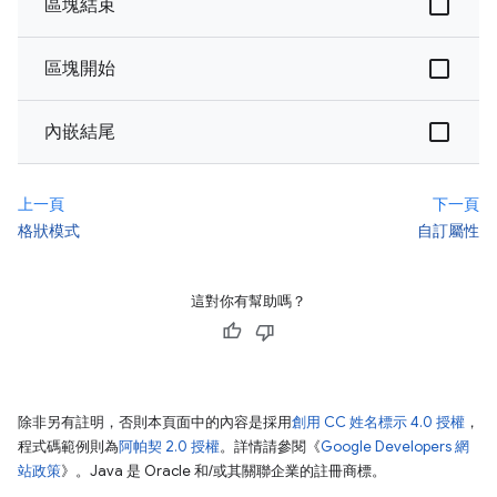
區塊結束
區塊開始
內嵌結尾
上一頁
下一頁
格狀模式
自訂屬性
這對你有幫助嗎？
除非另有註明，否則本頁面中的內容是採用
創用 CC 姓名標示 4.0 授權
，
程式碼範例則為
阿帕契 2.0 授權
。詳情請參閱《
Google Developers 網
站政策
》。Java 是 Oracle 和/或其關聯企業的註冊商標。