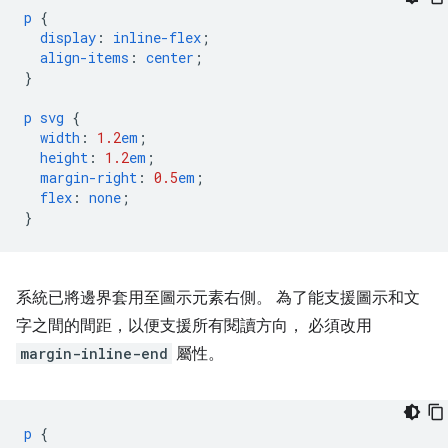
p
{
display
:
inline-flex
;
align-items
:
center
;
}
p
svg
{
width
:
1.2
em
;
height
:
1.2
em
;
margin-right
:
0.5
em
;
flex
:
none
;
}
系統已將邊界套用至圖示元素右側。 為了能支援圖示和文
字之間的間距，以便支援所有閱讀方向， 必須改用
margin-inline-end
屬性。
p
{