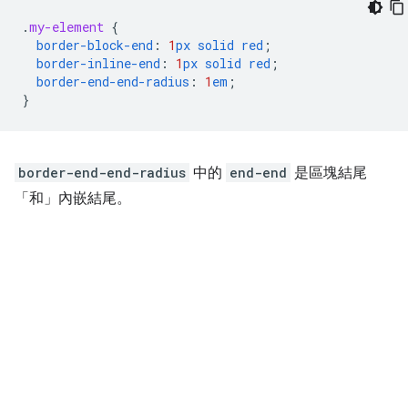
.
my-element
{
border-block-end
:
1
px
solid
red
;
border-inline-end
:
1
px
solid
red
;
border-end-end-radius
:
1
em
;
}
border-end-end-radius
中的
end-end
是區塊結尾
「和」
內嵌結尾。