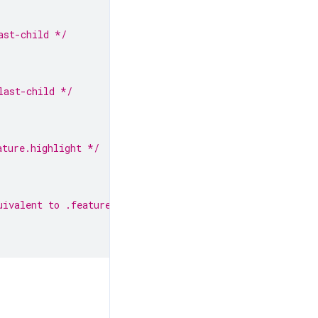
ast-child */
last-child */
ature.highlight */
uivalent to .feature .highlight */