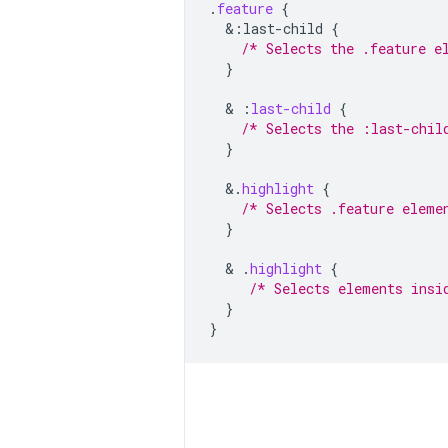
.
feature
{
&
:last-child
{
/* Selects the .feature e
}
  & 
:
last-child
{
/* Selects the :last-chil
}
&
.
highlight
{
/* Selects .feature eleme
}
  & 
.
highlight
{
/* Selects elements insi
}
}