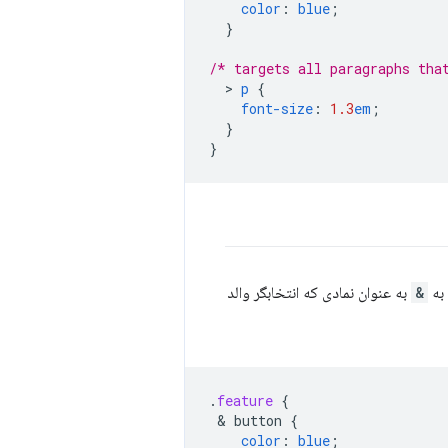
color
:
blue
;
}
/* targets all paragraphs tha
  > 
p
{
font-size
:
1.3
em
;
}
}
 به
&
به عنوان نمادی که انتخابگر والد
.
feature
{
 & 
button
{
color
:
blue
;