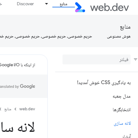
منابع
Discover
خط
منابع
هوش مصنوعی
حریم خصوصی، حریم خصوصی، حریم خصوصی، حریم خ
از اینکه با Google I/O تنظیم کردید متشکریم!
به یادگیری CSS خوش آمدید!
مدل جعبه
web.dev
منابع
انتخابگرها
لانه سا
لانه سازی
آبشار