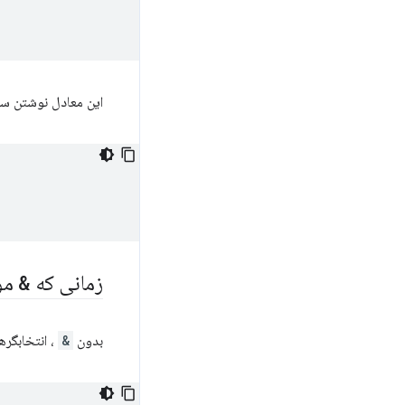
این معادل نوشتن سب
زمانی که
&
مور
بدون
&
، انتخابگره