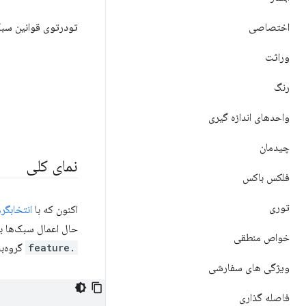
اختصاصی
تودرتوی قوانین سبک CSS می‌تواند شیت‌های سبک شما را سازماندهی‌تر، خواندن آسان‌تر و قابل نگهد
وراثت
رنگ
واحدهای اندازه گیری
چیدمان
نمای کلی
فلکس باکس
توری
اکنون که با
انتخابگره
حال اعمال سبک‌ها ب
خواص منطقی
.feature
گروه‌بن
ویژگی های سفارشی
فاصله گذاری