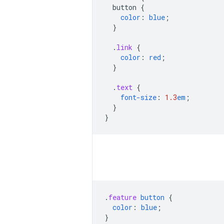
button
{
color
:
blue
;
}
.
link
{
color
:
red
;
}
.
text
{
font-size
:
1.3
em
;
}
}
.
feature
button
{
color
:
blue
;
}