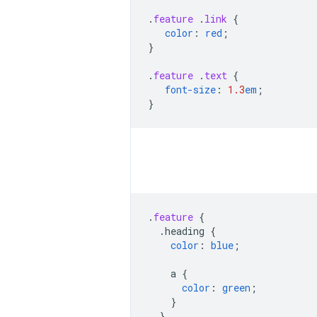
.
feature
.
link
{
color
:
red
;
}
.
feature
.
text
{
font-size
:
1.3
em
;
}
.
feature
{
.heading
{
color
:
blue
;
a
{
color
:
green
;
}
}