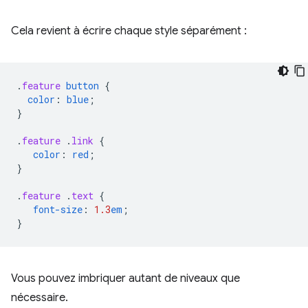
Cela revient à écrire chaque style séparément :
.
feature
button
{
color
:
blue
;
}
.
feature
.
link
{
color
:
red
;
}
.
feature
.
text
{
font-size
:
1.3
em
;
}
Vous pouvez imbriquer autant de niveaux que
nécessaire.