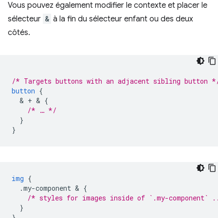
Vous pouvez également modifier le contexte et placer le
sélecteur
&
à la fin du sélecteur enfant ou des deux
côtés.
/* Targets buttons with an adjacent sibling button *
button
{
  & 
+
 & 
{
/* … */
}
}
img
{
.my-component
 & 
{
/* styles for images inside of `.my-component` .
}
}