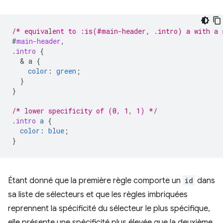
/* equivalent to :is(#main-header, .intro) a with a 
#
main-header
,
.
intro
{
  & 
a
{
color
:
green
;
}
}
/* lower specificity of (0, 1, 1) */
.
intro
a
{
color
:
blue
;
}
Étant donné que la première règle comporte un
id
dans
sa liste de sélecteurs et que les règles imbriquées
reprennent la spécificité du sélecteur le plus spécifique,
elle présente une spécificité plus élevée que la deuxième