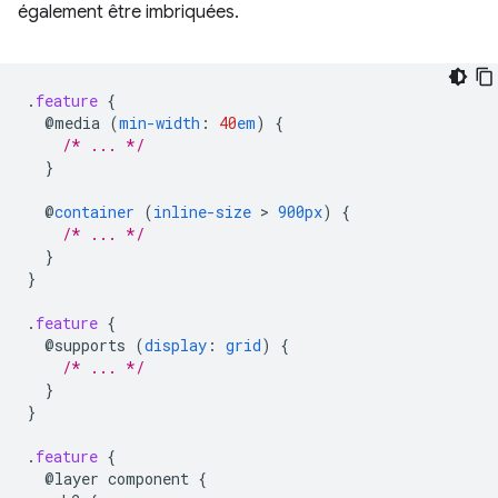
également être imbriquées.
.
feature
{
@media
(
min-width
:
40
em
)
{
/* ... */
}
@
container
(
inline-size
 > 
900px
)
{
/* ... */
}
}
.
feature
{
@supports
(
display
:
grid
)
{
/* ... */
}
}
.
feature
{
@layer
component
{