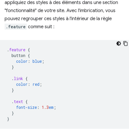
appliquiez des styles à des éléments dans une section
"fonctionnalité" de votre site. Avec l'imbrication, vous
pouvez regrouper ces styles à l'intérieur de la règle
.feature
comme suit :
.
feature
{
button
{
color
:
blue
;
}
.
link
{
color
:
red
;
}
.
text
{
font-size
:
1.3
em
;
}
}