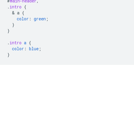
#
main-header
,
.
intro
{
  & 
a
{
color
:
green
;
}
}
.
intro
a
{
color
:
blue
;
}