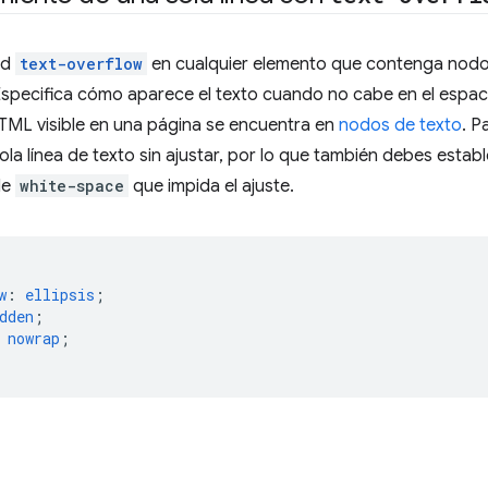
ad
text-overflow
en cualquier elemento que contenga nodos
Especifica cómo aparece el texto cuando no cabe en el espaci
TML visible en una página se encuentra en
nodos de texto
. P
ola línea de texto sin ajustar, por lo que también debes estab
de
white-space
que impida el ajuste.
w
:
ellipsis
;
dden
;
nowrap
;