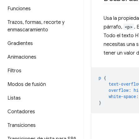
Funciones
Usa la propied
Trazos
,
formas
,
recorte y
párrafo,
<p>
. 
enmascaramiento
Todo el texto H
Gradientes
necesitas una s
tener un valor 
Animaciones
Filtros
p
{
text-overflo
Modos de fusión
overflow
:
hi
white-space
:
Listas
}
Contadores
Transiciones