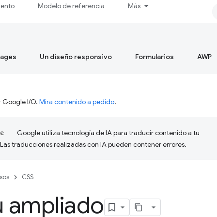
iento
Modelo de referencia
Más
mages
Un diseño responsivo
Formularios
AWP
r Google I/O.
Mira contenido a pedido
.
Google utiliza tecnología de IA para traducir contenido a tu
 Las traducciones realizadas con IA pueden contener errores.
sos
CSS
 ampliado