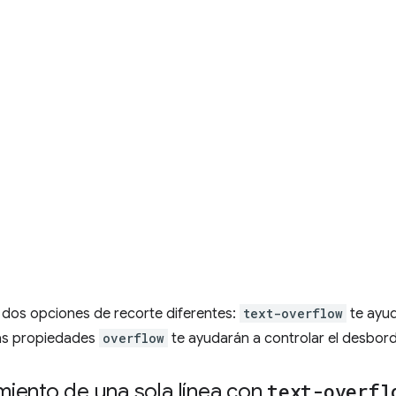
 dos opciones de recorte diferentes:
text-overflow
te ayud
 las propiedades
overflow
te ayudarán a controlar el desbord
iento de una sola línea con
text-overfl